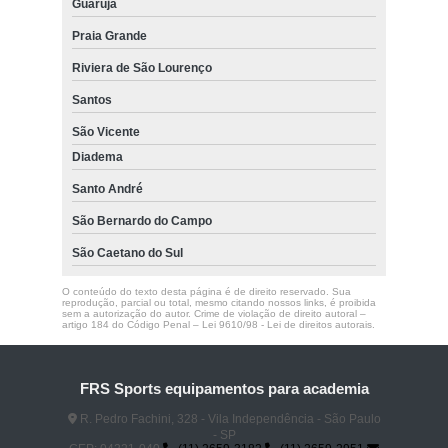
Guarujá
Praia Grande
Riviera de São Lourenço
Santos
São Vicente
Diadema
Santo André
São Bernardo do Campo
São Caetano do Sul
O conteúdo do texto desta página é de direito reservado. Sua
reprodução, parcial ou total, mesmo citando nossos links, é proibida
sem a autorização do autor. Crime de violação de direito autoral –
artigo 184 do Código Penal –
Lei 9610/98 - Lei de direitos autorais
.
FRS Sports equipamentos para academia
R. Pedro Fachini, 328 - Vila Independência - São Paulo
- SP