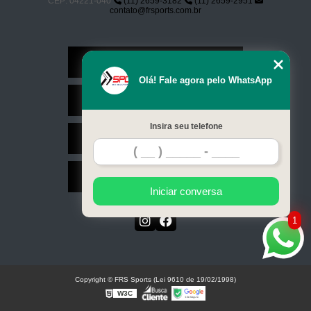
CEP: 04221-040
(11) 2659-3182
(11) 2659-2951
contato@frsports.com.br
Home
Olá! Fale agora pelo WhatsApp
Serviços
Insira seu telefone
Contato
Mapa do site
Iniciar conversa
1
Copyright © FRS Sports (Lei 9610 de 19/02/1998)
W3C