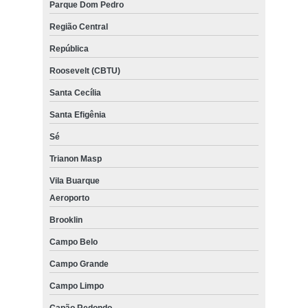
Parque Dom Pedro
venda de equipamentos para academia halteres Lapa
Região Central
venda de equipamentos para academia de condomínio Conjunto
Residencial Butantã
República
Roosevelt (CBTU)
loja de equipamentos para academia de ginástica São Bernardo
Centro
Santa Cecília
loja de equipamentos para academia para studio Parque Anhembi
Santa Efigênia
venda de equipamento para academia Jurubatuba
Sé
venda de equipamentos para academia musculação Alto da Lapa
Trianon Masp
equipamentos para academia em clubes Alto da Lapa
Vila Buarque
equipamento para academia de musculação Vila Andrade
Aeroporto
Brooklin
venda de equipamentos e acessórios para academia Região
Central
Campo Belo
loja de equipamentos para academia em clubes Serra da
Cantareira
Campo Grande
Campo Limpo
loja de equipamentos para academia musculação Jardim Morumbi
Capão Redondo