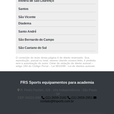
Riviera de São Lourenço
Santos
São Vicente
Diadema
Santo André
São Bernardo do Campo
São Caetano do Sul
O conteúdo do texto desta página é de direito reservado. Sua
reprodução, parcial ou total, mesmo citando nossos links, é proibida
sem a autorização do autor. Crime de violação de direito autoral –
artigo 184 do Código Penal –
Lei 9610/98 - Lei de direitos autorais
.
FRS Sports equipamentos para academia
R. Pedro Fachini, 328 - Vila Independência - São Paulo
- SP
CEP: 04221-040
(11) 2659-3182
(11) 2659-2951
contato@frsports.com.br