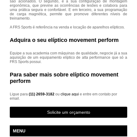
são acionados. O segundo, é a sua configuração de montagem
ergonômica, que previne as ocorrências de lesões e colabora para
uma prática segura e confortável. E em terceiro, a sua programação
de carga magnética, permite que promove diferentes níveis de
treinamento.
A FRS Sports é referência na venda e locação de aparelhos elípticos.
Adquira o seu elíptico movement perform
Equipe a sua academia com máquinas de qualidade, negocie já a sua
aquisição de um equipamento elíptico de alta performance que só a
FRS Sports possui.
Para saber mais sobre elíptico movement
perform
Ligue para
(11) 2659-3182
ou
clique aqui
e entre em contato por
email.
Solicite um orçamento
MENU