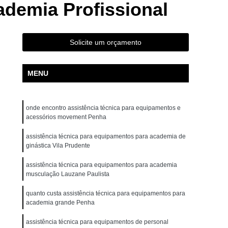
ademia Profissional
ta Movement Rt230
Bicicleta Movement Tour
ossover
Aparelho Crossover Musculação
uina Academia
Crossover Multifuncional
Solicite um orçamento
ademia
Crossover Smith para Academia
MENU
r
Aparelho de Ginástica Elíptico Gt e
 Elíptico Lx e
Aparelho Elíptico Profissional
onde encontro assistência técnica para equipamentos e
ovement E2
Elíptico Movement Gte
acessórios movement Penha
Elíptico Profissional Movement
assistência técnica para equipamentos para academia de
ra Academia de Musculação
ginástica Vila Prudente
tos e Acessórios para Academia
assistência técnica para equipamentos para academia
musculação Lauzane Paulista
mentos para Academia de Ginástica
quanto custa assistência técnica para equipamentos para
entos para Academia Halteres
academia grande Penha
os para Academia para Coordenador
assistência técnica para equipamentos de personal