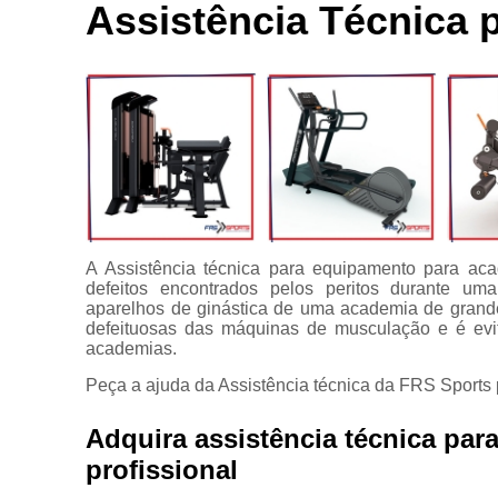
Locação de
Assistência Técnica 
Bici
aparelhos
Ace
Locação de
equipamentos
C
para
academia
C
Manutenção
para
equipamentos
Apare
de academia
Multi estação
A Assistência técnica para equipamento para acad
defeitos encontrados pelos peritos durante u
Venda de
aparelhos de ginástica de uma academia de grande
equipamentos
defeituosas das máquinas de musculação e é evit
para
academias.
academia
Peça a ajuda da Assistência técnica da FRS Sports p
Adquira assistência técnica pa
profissional