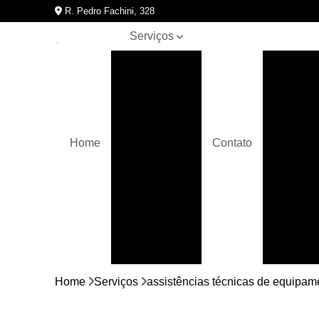
R. Pedro Fachini, 328
Serviços
Assistências
Assis
técnicas de
A
equipamentos
para
academia
Bicicletas
Home
Contato
movement
Assistên
Crossover
Elípticos
movement
Equipamentos
para
academia
Bici
Home
Serviços
assistências técnicas de equipa
Esteiras
movement
Bicic