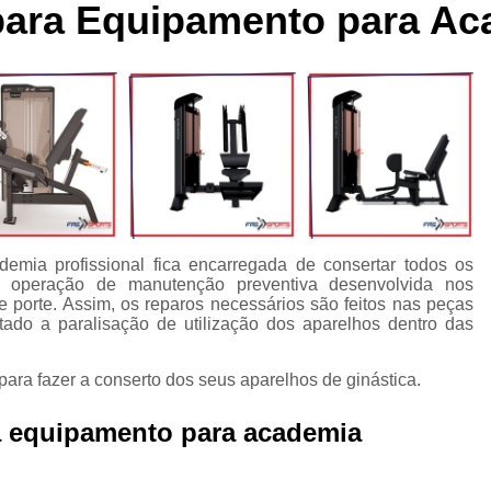
para Equipamento para Ac
cleta Movement Lxu
Bicicleta Movement Perform
Bicicle
ssórios para Crossover Profissional
Aparelho Academia Cr
rossover Academia
Crossover Angulado
Crossover Máq
rossover para Musculação
Crossover Profissional para Ac
Crossover Treinamento Funcional
Equipamento Crossove
lho Elíptico de Academia
Aparelho Elíptico Gt e
Aparelho
Elíptico da Movement
Elíptico Movement
Elíptico M
emia profissional fica encarregada de consertar todos os
Elíptico Movement Lx140
Elíptico Movement Perform
ma operação de manutenção preventiva desenvolvida nos
 porte. Assim, os reparos necessários são feitos nas peças
Equipamento para Academia
Equipamento pa
ado a paralisação de utilização dos aparelhos dentro das
Equipamento para Academia Profissional
Equipamen
ara fazer a conserto dos seus aparelhos de ginástica.
Equipamentos para Academia de Condomínio
Equipa
Equipamentos para Academia em Clubes
Equipam
ra equipamento para academia
Equipamentos para Academia Musculação
Equipament