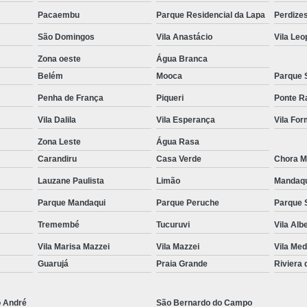
Pacaembu
Parque Residencial da Lapa
Perdize
Equipamentos para Academia de Idosos
Venda Equipamento
São Domingos
Vila Anastácio
Vila Leo
Zona oeste
Água Branca
Belém
Mooca
Parque 
Penha de França
Piqueri
Ponte R
Vila Dalila
Vila Esperança
Vila Fo
Zona Leste
Água Rasa
Carandiru
Casa Verde
Chora M
Lauzane Paulista
Limão
Mandaq
Parque Mandaqui
Parque Peruche
Parque 
Tremembé
Tucuruvi
Vila Alb
Vila Marisa Mazzei
Vila Mazzei
Vila Med
Guarujá
Praia Grande
Riviera
o André
São Bernardo do Campo