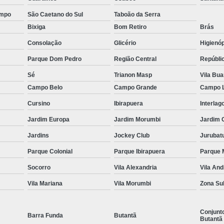
ção de Equipamentos para Academia Musculação
Contrato
ampo
São Caetano do Sul
Taboão da Serra
Empresa de Manutenção Equipamentos Academia
Bixiga
Bom Retiro
Brás
Manutenção Aparelhos de Academia
Manutençã
Consolação
Glicério
Higienóp
Manutenção de Equipamentos Academia
Manutençã
Parque Dom Pedro
Região Central
Repúbli
Manutenção em Equipamentos de Academia
Manu
Sé
Trianon Masp
Vila Bu
Manutenção Equipamentos de Academia
Serviço de Man
Campo Belo
Campo Grande
Campo 
 Multi Estação W4
Multi Estação Academia
Multi Estaç
Cursino
Ibirapuera
Interlag
 Estação Funcional
Multi Estação Musculação
Multi Est
Jardim Europa
Jardim Morumbi
Jardim 
Jardins
Jockey Club
Jurubat
 Estação para Musculação
Multi Estação Performer
Multi
Parque Colonial
Parque Ibirapuera
Parque 
Venda de Equipamento para Academia
Venda d
Socorro
Vila Alexandria
Vila An
enda de Equipamentos e Acessórios para Academia
Venda 
Vila Mariana
Vila Morumbi
Zona Su
Venda de Equipamentos para Academia Grande
Venda de 
Venda de Equipamentos para Academia Profissional
Venda
Conjunt
Barra Funda
Butantã
Butantã
enda Equipamentos para Academia de Condomínios
Venda