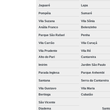
Jaguaré
Lapa
Venda 
Pompéia
Sumaré
Vila Suzana
Vila Sônia
Anália Franco
Belenzinho
Parque São Rafael
Penha
Vila Carrão
Vila Curuçá
Vila Prudente
Vila Ré
Alto do Pari
Cantareira
Imirim
Jardim São Paulo
Parada Inglesa
Parque Anhembi
Santana
Serra da Cantareira
Vila Gustavo
Vila Maria
Bertioga
Cubatão
São Vicente
Diadema
Sant