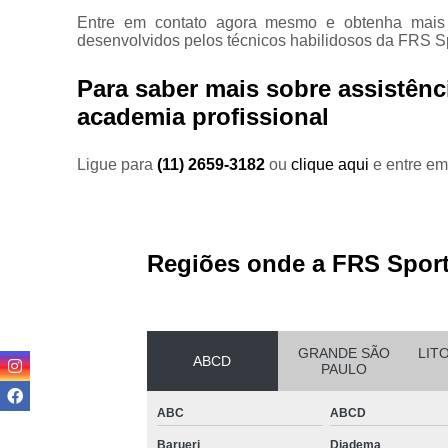
Equipam
Entre em contato agora mesmo e obtenha mais 
desenvolvidos pelos técnicos habilidosos da FRS S
Estei
Para saber mais sobre assistênc
Este
academia profissional
Locaç
Ligue para
(11) 2659-3182
ou
clique aqui
e entre em
Locação
Regiões onde a FRS Sport
Loc
GRANDE SÃO
LIT
ABCD
PAULO
ABC
ABCD
Loca
Barueri
Diadema