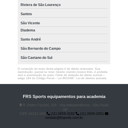
Riviera de São Lourenço
Santos
São Vicente
Diadema
Santo André
São Bernardo do Campo
São Caetano do Sul
O conteúdo do texto desta página é de direito reservado. Sua
reprodução, parcial ou total, mesmo citando nossos links, é proibida
sem a autorização do autor. Crime de violação de direito autoral –
artigo 184 do Código Penal –
Lei 9610/98 - Lei de direitos autorais
.
FRS Sports equipamentos para academia
R. Pedro Fachini, 328 - Vila Independência - São Paulo
- SP
CEP: 04221-040
(11) 2659-3182
(11) 2659-2951
contato@frsports.com.br