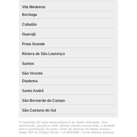
Vila Medeiros
Bertioga
Cubatão
Guarujá
Praia Grande
Riviera de São Lourenço
Santos
São Vicente
Diadema
Santo André
São Bernardo do Campo
São Caetano do Sul
O conteúdo do texto desta página é de direito reservado. Sua
reprodução, parcial ou total, mesmo citando nossos links, é proibida
sem a autorização do autor. Crime de violação de direito autoral –
artigo 184 do Código Penal –
Lei 9610/98 - Lei de direitos autorais
.