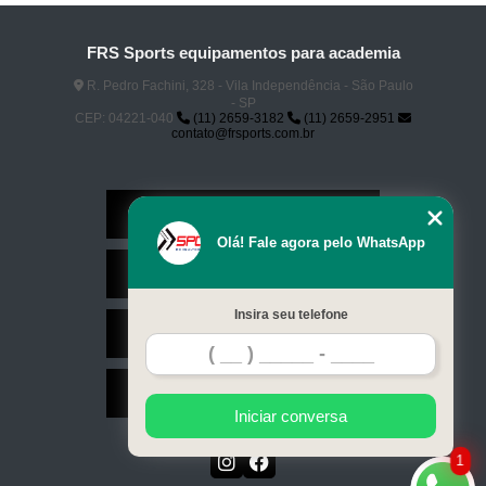
FRS Sports equipamentos para academia
R. Pedro Fachini, 328 - Vila Independência - São Paulo
- SP
CEP: 04221-040
(11) 2659-3182
(11) 2659-2951
contato@frsports.com.br
Home
Olá! Fale agora pelo WhatsApp
Serviços
Insira seu telefone
Contato
Mapa do site
Iniciar conversa
1