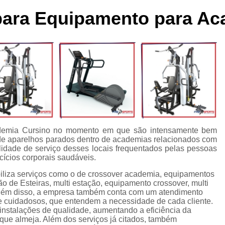
cleta Movement Lxu
Bicicleta Movement Perform
Bicicle
 para Equipamento para Ac
ssórios para Crossover Profissional
Aparelho Academia Cr
rossover Academia
Crossover Angulado
Crossover Máq
rossover para Musculação
Crossover Profissional para Ac
Crossover Treinamento Funcional
Equipamento Crossove
lho Elíptico de Academia
Aparelho Elíptico Gt e
Aparelho
Elíptico da Movement
Elíptico Movement
Elíptico M
Elíptico Movement Lx140
Elíptico Movement Perform
cademia Cursino no momento em que são intensamente bem
 de aparelhos parados dentro de academias relacionados com
Equipamento para Academia
Equipamento pa
lidade de serviço desses locais frequentados pelas pessoas
cícios corporais saudáveis.
Equipamento para Academia Profissional
Equipamen
biliza serviços como o de crossover academia, equipamentos
Equipamentos para Academia de Condomínio
Equipa
de Esteiras, multi estação, equipamento crossover, multi
lém disso, a empresa também conta com um atendimento
Equipamentos para Academia em Clubes
Equipam
s e cuidadosos, que entendem a necessidade de cada cliente.
instalações de qualidade, aumentando a eficiência da
Equipamentos para Academia Musculação
Equipament
que almeja. Além dos serviços já citados, também