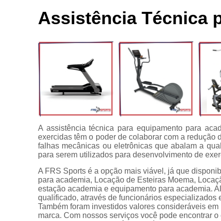
Locação de
Bici
aparelhos
Assistência Técnica
Ace
Locação de
equipamentos
C
para
academia
C
Manutenção
para
equipamentos
Apare
de academia
Multi estação
A assistência técnica para equipamento para a
Venda de
exercidas têm o poder de colaborar com a redução
equipamentos
falhas mecânicas ou eletrônicas que abalam a qua
para
para serem utilizados para desenvolvimento de exer
academia
A FRS Sports é a opção mais viável, já que disponi
para academia, Locação de Esteiras Moema, Locação 
estação academia e equipamento para academia. A
qualificado, através de funcionários especializado
Também foram investidos valores consideráveis em 
marca. Com nossos serviços você pode encontrar o 