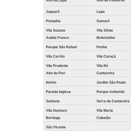
Alto da Lapa
Alto de Pinheiros
Venda 
Jaguaré
Lapa
Pompéia
Sumaré
Vila Suzana
Vila Sônia
Anália Franco
Belenzinho
Parque São Rafael
Penha
Vila Carrão
Vila Curuçá
Vila Prudente
Vila Ré
Alto do Pari
Cantareira
Imirim
Jardim São Paulo
Parada Inglesa
Parque Anhembi
Santana
Serra da Cantareira
Vila Gustavo
Vila Maria
Bertioga
Cubatão
São Vicente