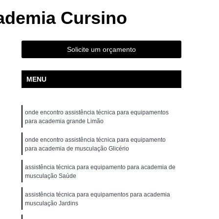
ta Movement Rt230
Bicicleta Movement Tour
ademia Cursino
ossover
Aparelho Crossover Musculação
uina Academia
Crossover Multifuncional
Solicite um orçamento
ademia
Crossover Smith para Academia
r
Aparelho de Ginástica Elíptico Gt e
MENU
 Elíptico Lx e
Aparelho Elíptico Profissional
ovement E2
Elíptico Movement Gte
onde encontro assistência técnica para equipamentos
para academia grande Limão
Elíptico Profissional Movement
ra Academia de Musculação
onde encontro assistência técnica para equipamento
para academia de musculação Glicério
tos e Acessórios para Academia
assistência técnica para equipamento para academia de
mentos para Academia de Ginástica
musculação Saúde
entos para Academia Halteres
assistência técnica para equipamentos para academia
musculação Jardins
os para Academia para Coordenador