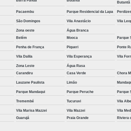
Barra Funda
Butantã
Butantã
Equipamentos para Academia de Idosos
Venda Equipamento
Pacaembu
Parque Residencial da Lapa
Perdize
São Domingos
Vila Anastácio
Vila Leo
Zona oeste
Água Branca
Belém
Mooca
Parque 
Penha de França
Piqueri
Ponte R
Vila Dalila
Vila Esperança
Vila Fo
Zona Leste
Água Rasa
Carandiru
Casa Verde
Chora M
Lauzane Paulista
Limão
Mandaq
Parque Mandaqui
Parque Peruche
Parque 
Tremembé
Tucuruvi
Vila Alb
Vila Marisa Mazzei
Vila Mazzei
Vila Med
Guarujá
Praia Grande
Riviera