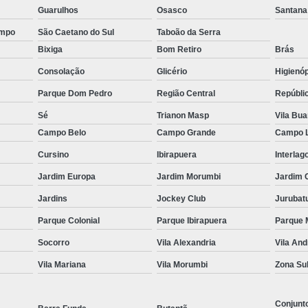
ção de Equipamentos para Academia Musculação
Contrato
Guarulhos
Osasco
Santana
Empresa de Manutenção Equipamentos Academia
ampo
São Caetano do Sul
Taboão da Serra
Manutenção Aparelhos de Academia
Manutençã
Bixiga
Bom Retiro
Brás
Manutenção de Equipamentos Academia
Manutençã
Consolação
Glicério
Higienóp
Parque Dom Pedro
Manutenção em Equipamentos de Academia
Região Central
Repúbli
Manu
Sé
Trianon Masp
Vila Bu
Manutenção Equipamentos de Academia
Serviço de Man
Campo Belo
Campo Grande
Campo 
 Multi Estação W4
Multi Estação Academia
Multi Estaç
Cursino
Ibirapuera
Interlag
 Estação Funcional
Multi Estação Musculação
Multi Est
Jardim Europa
Jardim Morumbi
Jardim 
 Estação para Musculação
Multi Estação Performer
Multi
Jardins
Jockey Club
Jurubat
Venda de Equipamento para Academia
Venda d
Parque Colonial
Parque Ibirapuera
Parque 
enda de Equipamentos e Acessórios para Academia
Venda 
Socorro
Vila Alexandria
Vila An
Venda de Equipamentos para Academia Grande
Venda de 
Vila Mariana
Vila Morumbi
Zona Su
Venda de Equipamentos para Academia Profissional
Venda
enda Equipamentos para Academia de Condomínios
Conjunt
Venda