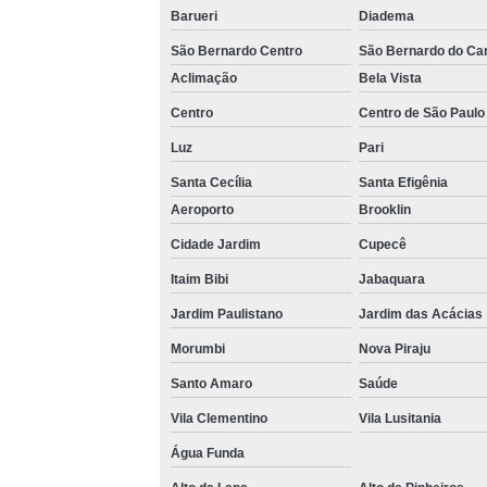
Loca
Barueri
Diadema
São Bernardo Centro
São Bernardo do C
Aclimação
Bela Vista
Centro
Centro de São Paulo
Luz
Pari
Santa Cecília
Santa Efigênia
Aeroporto
Brooklin
Completa
Cidade Jardim
Cupecê
Multi
Itaim Bibi
Jabaquara
Multi
Jardim Paulistano
Jardim das Acácias
Morumbi
Nova Piraju
V
Santo Amaro
Saúde
Vila Clementino
Vila Lusitania
Água Funda
V