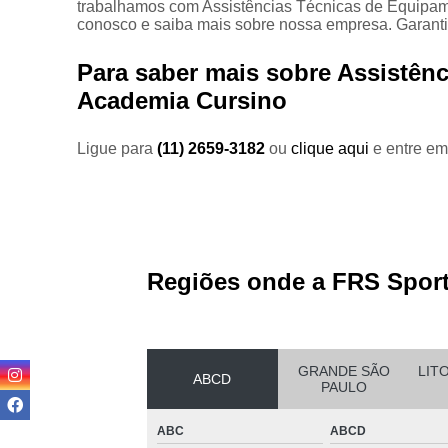
trabalhamos com Assistências Técnicas de Equipame
Equipam
conosco e saiba mais sobre nossa empresa. Garanti
Para saber mais sobre Assistên
Estei
Academia Cursino
Este
Locaç
Ligue para
(11) 2659-3182
ou
clique aqui
e entre em
Locação
Regiões onde a FRS Sport
Loc
GRANDE SÃO
LIT
ABCD
PAULO
Loca
ABC
ABCD