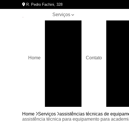
R. Pedro Fachini, 328
Serviços
Assistências
Assis
técnicas de
A
equipamentos
para
academia
Bicicletas
Home
Contato
movement
Assistên
Crossover
Elípticos
movement
Equipamentos
para
academia
Bici
Home
Serviços
assistências técnicas de equipa
Esteiras
assistência técnica para equipamento para academi
movement
Bicic