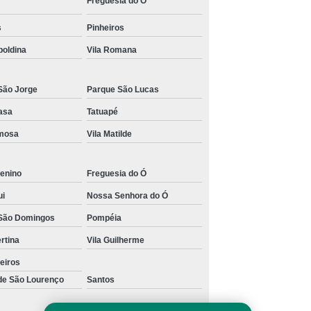
Freguesia do Ó
s para Academia de Studio de Personal Trainer
s
Pinheiros
poldina
Vila Romana
São Jorge
Parque São Lucas
asa
Tatuapé
rmosa
Vila Matilde
enino
Freguesia do Ó
ui
Nossa Senhora do Ó
São Domingos
Pompéia
ertina
Vila Guilherme
eiros
 de São Lourenço
Santos