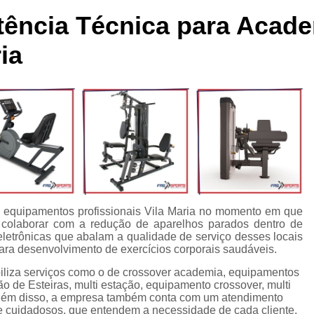
cleta Movement Lxu
Bicicleta Movement Perform
Bicicle
tência Técnica para Acad
ssórios para Crossover Profissional
Aparelho Academia Cr
ia
rossover Academia
Crossover Angulado
Crossover Máq
rossover para Musculação
Crossover Profissional para Ac
Crossover Treinamento Funcional
Equipamento Crossove
lho Elíptico de Academia
Aparelho Elíptico Gt e
Aparelho
Elíptico da Movement
Elíptico Movement
Elíptico M
Elíptico Movement Lx140
Elíptico Movement Perform
Equipamento para Academia
Equipamento pa
a equipamentos profissionais Vila Maria no momento em que
colaborar com a redução de aparelhos parados dentro de
Equipamento para Academia Profissional
Equipamen
letrônicas que abalam a qualidade de serviço desses locais
Equipamentos para Academia de Condomínio
Equipa
ara desenvolvimento de exercícios corporais saudáveis.
Equipamentos para Academia em Clubes
Equipam
biliza serviços como o de crossover academia, equipamentos
de Esteiras, multi estação, equipamento crossover, multi
Equipamentos para Academia Musculação
Equipament
lém disso, a empresa também conta com um atendimento
s e cuidadosos, que entendem a necessidade de cada cliente.