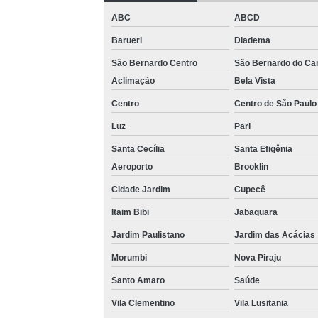
Loca
ABC
ABCD
Barueri
Diadema
São Bernardo Centro
São Bernardo do C
Aclimação
Bela Vista
Centro
Centro de São Paulo
Luz
Pari
Completa
Santa Cecília
Santa Efigênia
Aeroporto
Brooklin
Multi
Cidade Jardim
Cupecê
Multi
Itaim Bibi
Jabaquara
Jardim Paulistano
Jardim das Acácias
V
Morumbi
Nova Piraju
Santo Amaro
Saúde
Vila Clementino
Vila Lusitania
V