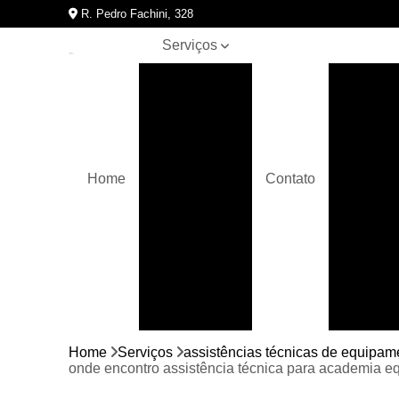
R. Pedro Fachini, 328
Serviços
Assistências
Assis
técnicas de
A
equipamentos
para
academia
Bicicletas
Home
Contato
movement
Assistên
Crossover
Elípticos
movement
Equipamentos
para
academia
Bici
Home
Serviços
assistências técnicas de equipa
Esteiras
onde encontro assistência técnica para academia eq
movement
Bicic