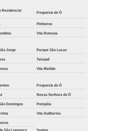
s para Academia de Studio de Personal Trainer
o Residencial
Freguesia do Ó
s
Pinheiros
poldina
Vila Romana
São Jorge
Parque São Lucas
asa
Tatuapé
rmosa
Vila Matilde
enino
Freguesia do Ó
ui
Nossa Senhora do Ó
São Domingos
Pompéia
ertina
Vila Guilherme
eiros
 de São Lourenço
Santos