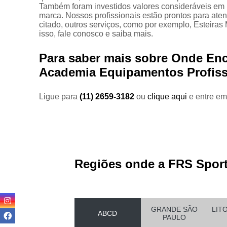
Equipam
Também foram investidos valores consideráveis em 
marca. Nossos profissionais estão prontos para ate
citado, outros serviços, como por exemplo, Esteir
isso, fale conosco e saiba mais.
Estei
Para saber mais sobre Onde Enc
Este
Academia Equipamentos Profissi
Locaç
Locação
Ligue para
(11) 2659-3182
ou
clique aqui
e entre em
Regiões onde a FRS Sport
Loc
GRANDE SÃO
LIT
Loca
ABCD
PAULO