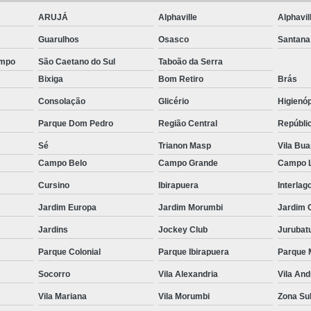
ção de Equipamentos para Academia Musculação
Contrato
ARUJÁ
Alphaville
Alphavil
Empresa de Manutenção Equipamentos Academia
Guarulhos
Osasco
Santana
Manutenção Aparelhos de Academia
Manutençã
ampo
São Caetano do Sul
Taboão da Serra
Manutenção de Equipamentos Academia
Manutençã
Bixiga
Bom Retiro
Brás
Manutenção em Equipamentos de Academia
Manu
Consolação
Glicério
Higienóp
Manutenção Equipamentos de Academia
Serviço de Man
Parque Dom Pedro
Região Central
Repúbli
 Multi Estação W4
Multi Estação Academia
Multi Estaç
Sé
Trianon Masp
Vila Bu
Campo Belo
Campo Grande
Campo 
 Estação Funcional
Multi Estação Musculação
Multi Est
Cursino
Ibirapuera
Interlag
 Estação para Musculação
Multi Estação Performer
Multi
Jardim Europa
Jardim Morumbi
Jardim 
Venda de Equipamento para Academia
Venda d
Jardins
Jockey Club
Jurubat
enda de Equipamentos e Acessórios para Academia
Venda 
Parque Colonial
Parque Ibirapuera
Parque 
Venda de Equipamentos para Academia Grande
Venda de 
Socorro
Vila Alexandria
Vila An
Venda de Equipamentos para Academia Profissional
Venda
Vila Mariana
Vila Morumbi
Zona Su
enda Equipamentos para Academia de Condomínios
Venda