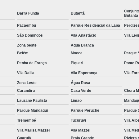
Equipamentos para Academia de Idosos
Venda Equipamento
Conjunt
Barra Funda
Butantã
Butantã
Pacaembu
Parque Residencial da Lapa
Perdize
São Domingos
Vila Anastácio
Vila Leo
Zona oeste
Água Branca
Belém
Mooca
Parque 
Penha de França
Piqueri
Ponte R
Vila Dalila
Vila Esperança
Vila Fo
Zona Leste
Água Rasa
Carandiru
Casa Verde
Chora M
Lauzane Paulista
Limão
Mandaq
Parque Mandaqui
Parque Peruche
Parque 
Tremembé
Tucuruvi
Vila Alb
Vila Marisa Mazzei
Vila Mazzei
Vila Med
Guarujá
Praia Grande
Riviera