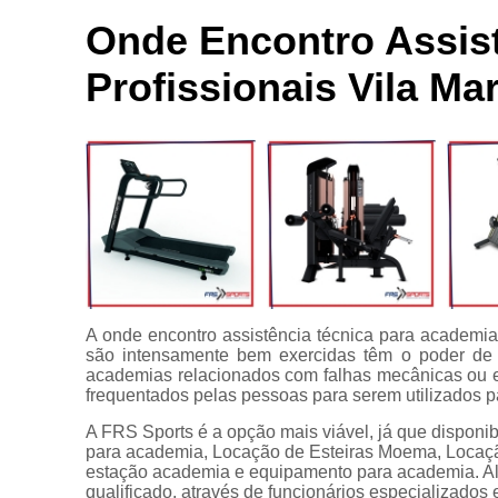
Locação de
Bici
aparelhos
Onde Encontro Assis
Ace
Locação de
Profissionais Vila Mar
equipamentos
C
para
academia
C
Manutenção
para
equipamentos
Apare
de academia
Multi estação
Venda de
equipamentos
A onde encontro assistência técnica para academi
para
são intensamente bem exercidas têm o poder de 
academia
academias relacionados com falhas mecânicas ou e
frequentados pelas pessoas para serem utilizados p
A FRS Sports é a opção mais viável, já que disponi
para academia, Locação de Esteiras Moema, Locação 
estação academia e equipamento para academia. A
qualificado, através de funcionários especializado