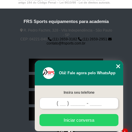
artigo 184 do Código Penal –
Lei 9610/98 - Lei de direitos autorais
.
FRS Sports equipamentos para academia
R. Pedro Fachini, 328 - Vila Independência - São Paulo
- SP
CEP: 04221-040
(11) 2659-3182
(11) 2659-2951
contato@frsports.com.br
Home
Olá! Fale agora pelo WhatsApp
Serviços
Insira seu telefone
Contato
Mapa do site
Iniciar conversa