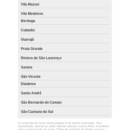
Vila Mazzei
Vila Medeiros
Bertioga
Cubatão
Guarujá
Praia Grande
Riviera de São Lourenço
Santos
São Vicente
Diadema
Santo André
São Bernardo do Campo
São Caetano do Sul
O conteúdo do texto desta página é de direito reservado. Sua
reprodução, parcial ou total, mesmo citando nossos links, é proibida
sem a autorização do autor. Crime de violação de direito autoral –