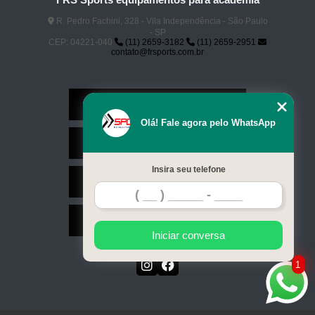
R. Pedro Fachini, 328 - Vila Independência - São Paulo
- SP
CEP: 04221-040
(11) 2659-3182
(11) 2659-2951
contato@frsports.com.br
Home
Olá! Fale agora pelo WhatsApp
Serviços
Insira seu telefone
Contato
Mapa do site
Iniciar conversa
1