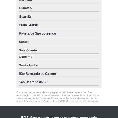
Cubatão
Guarujá
Praia Grande
Riviera de São Lourenço
Santos
São Vicente
Diadema
Santo André
São Bernardo do Campo
São Caetano do Sul
O conteúdo do texto desta página é de direito reservado. Sua
reprodução, parcial ou total, mesmo citando nossos links, é proibida
sem a autorização do autor. Crime de violação de direito autoral –
artigo 184 do Código Penal –
Lei 9610/98 - Lei de direitos autorais
.
FRS Sports equipamentos para academia