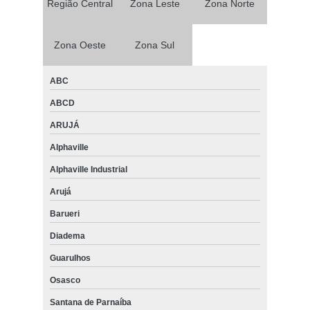
Região Central
Zona Leste
Zona Norte
Zona Oeste
Zona Sul
ABC
ABCD
ARUJÁ
Alphaville
Alphaville Industrial
Arujá
Barueri
Diadema
Guarulhos
Osasco
Santana de Parnaíba