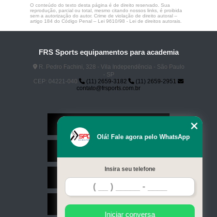
O conteúdo do texto desta página é de direito reservado. Sua
reprodução, parcial ou total, mesmo citando nossos links, é proibida
sem a autorização do autor. Crime de violação de direito autoral –
artigo 184 do Código Penal –
Lei 9610/98 - Lei de direitos autorais
.
FRS Sports equipamentos para academia
R. Pedro Fachini, 328 - Vila Independência - São Paulo
- SP
CEP: 04221-040
(11) 2659-3182
(11) 2659-2951
contato@frsports.com.br
Home
Olá! Fale agora pelo WhatsApp
Serviços
Insira seu telefone
Contato
Mapa do site
Iniciar conversa