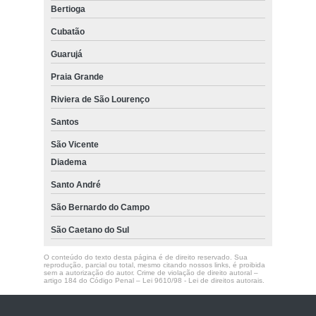
Bertioga
Cubatão
Guarujá
Praia Grande
Riviera de São Lourenço
Santos
São Vicente
Diadema
Santo André
São Bernardo do Campo
São Caetano do Sul
O conteúdo do texto desta página é de direito reservado. Sua
reprodução, parcial ou total, mesmo citando nossos links, é proibida
sem a autorização do autor. Crime de violação de direito autoral –
artigo 184 do Código Penal –
Lei 9610/98 - Lei de direitos autorais
.