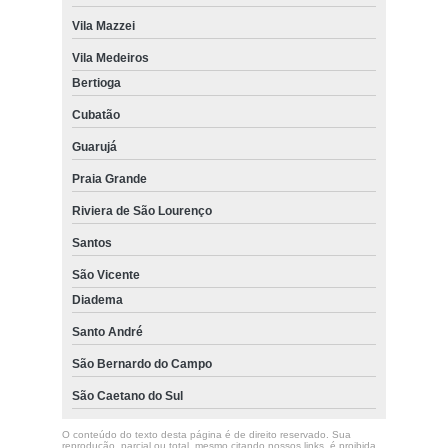
Vila Mazzei
Vila Medeiros
Bertioga
Cubatão
Guarujá
Praia Grande
Riviera de São Lourenço
Santos
São Vicente
Diadema
Santo André
São Bernardo do Campo
São Caetano do Sul
O conteúdo do texto desta página é de direito reservado. Sua
reprodução, parcial ou total, mesmo citando nossos links, é proibida