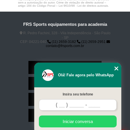
sem a autorização do autor. Crime de violação de direito autoral –
artigo 184 do Código Penal –
Lei 9610/98 - Lei de direitos autorais
.
FRS Sports equipamentos para academia
R. Pedro Fachini, 328 - Vila Independência - São Paulo
- SP
CEP: 04221-040
(11) 2659-3182
(11) 2659-2951
contato@frsports.com.br
Home
Olá! Fale agora pelo WhatsApp
Serviços
Insira seu telefone
Contato
Mapa do site
Iniciar conversa