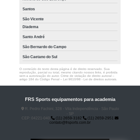
Santos
São Vicente
Diadema
Santo André
São Bernardo do Campo
São Caetano do Sul
O conteúdo do texto desta página é de direito reservado. Sua
reprodução, parcial ou total, mesmo citando nossos links, é proibida
sem a autorização do autor. Crime de violação de direito autoral –
artigo 184 do Código Penal –
Lei 9610/98 - Lei de direitos autorais
.
FRS Sports equipamentos para academia
R. Pedro Fachini, 328 - Vila Independência - São Paulo
- SP
CEP: 04221-040
(11) 2659-3182
(11) 2659-2951
contato@frsports.com.br