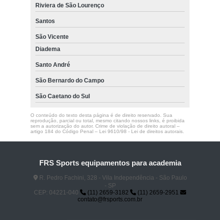
Riviera de São Lourenço
Santos
São Vicente
Diadema
Santo André
São Bernardo do Campo
São Caetano do Sul
O conteúdo do texto desta página é de direito reservado. Sua
reprodução, parcial ou total, mesmo citando nossos links, é proibida
sem a autorização do autor. Crime de violação de direito autoral –
artigo 184 do Código Penal –
Lei 9610/98 - Lei de direitos autorais
.
FRS Sports equipamentos para academia
R. Pedro Fachini, 328 - Vila Independência - São Paulo
- SP
CEP: 04221-040
(11) 2659-3182
(11) 2659-2951
contato@frsports.com.br