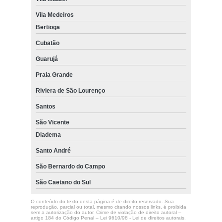
Vila Medeiros
Bertioga
Cubatão
Guarujá
Praia Grande
Riviera de São Lourenço
Santos
São Vicente
Diadema
Santo André
São Bernardo do Campo
São Caetano do Sul
O conteúdo do texto desta página é de direito reservado. Sua
reprodução, parcial ou total, mesmo citando nossos links, é proibida
sem a autorização do autor. Crime de violação de direito autoral –
artigo 184 do Código Penal –
Lei 9610/98 - Lei de direitos autorais
.