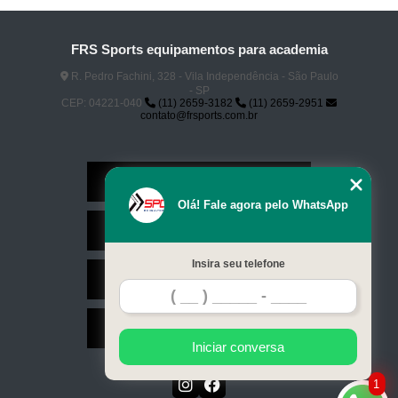
FRS Sports equipamentos para academia
R. Pedro Fachini, 328 - Vila Independência - São Paulo
- SP
CEP: 04221-040
(11) 2659-3182
(11) 2659-2951
contato@frsports.com.br
Home
Olá! Fale agora pelo WhatsApp
Serviços
Insira seu telefone
Contato
Mapa do site
Iniciar conversa
1