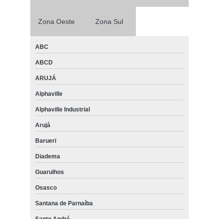
Zona Oeste
Zona Sul
ABC
ABCD
ARUJÁ
Alphaville
Alphaville Industrial
Arujá
Barueri
Diadema
Guarulhos
Osasco
Santana de Parnaíba
Santo André