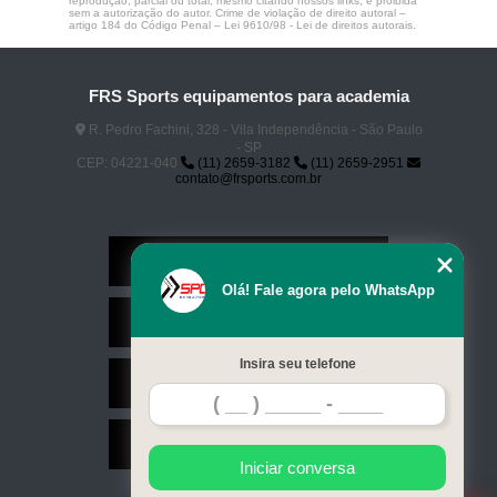
reprodução, parcial ou total, mesmo citando nossos links, é proibida
sem a autorização do autor. Crime de violação de direito autoral –
artigo 184 do Código Penal –
Lei 9610/98 - Lei de direitos autorais
.
FRS Sports equipamentos para academia
R. Pedro Fachini, 328 - Vila Independência - São Paulo
- SP
CEP: 04221-040
(11) 2659-3182
(11) 2659-2951
contato@frsports.com.br
Home
Olá! Fale agora pelo WhatsApp
Serviços
Insira seu telefone
Contato
Mapa do site
Iniciar conversa