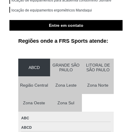
locação de equipamentos para academia condomínio Sumaré
locação de equipamentos ergométricos Mandaqui
procuro loja para locação de equipamento para academia completo
Cursino
Entre em contato
Regiões onde a FRS Sports atende:
GRANDE SÃO
LITORAL DE
ABCD
PAULO
SÃO PAULO
Região Central
Zona Leste
Zona Norte
Zona Oeste
Zona Sul
ABC
ABCD