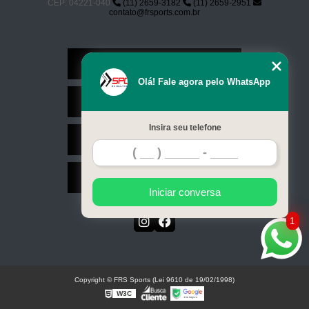
CEP: 04221-040
(11) 2659-3182
(11) 2659-2951
contato@frsports.com.br
Home
Olá! Fale agora pelo WhatsApp
Serviços
Insira seu telefone
Contato
Mapa do site
Iniciar conversa
1
Copyright © FRS Sports (Lei 9610 de 19/02/1998)
W3C