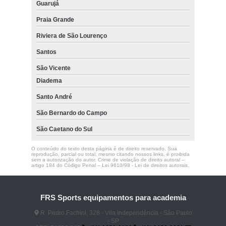
Guarujá
Praia Grande
Riviera de São Lourenço
Santos
São Vicente
Diadema
Santo André
São Bernardo do Campo
São Caetano do Sul
O conteúdo do texto desta página é de direito reservado. Sua
reprodução, parcial ou total, mesmo citando nossos links, é proibida
sem a autorização do autor. Crime de violação de direito autoral –
artigo 184 do Código Penal –
Lei 9610/98 - Lei de direitos autorais
.
FRS Sports equipamentos para academia
R. Pedro Fachini, 328 - Vila Independência - São Paulo
- SP