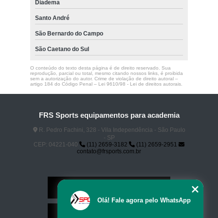
Diadema
Santo André
São Bernardo do Campo
São Caetano do Sul
O conteúdo do texto desta página é de direito reservado. Sua
reprodução, parcial ou total, mesmo citando nossos links, é proibida
sem a autorização do autor. Crime de violação de direito autoral –
artigo 184 do Código Penal –
Lei 9610/98 - Lei de direitos autorais
.
FRS Sports equipamentos para academia
R. Pedro Fachini, 328 - Vila Independência - São Paulo
- SP
CEP: 04221-040
(11) 2659-3182
(11) 2659-2951
contato@frsports.com.br
Home
Olá! Fale agora pelo WhatsApp
Serviços