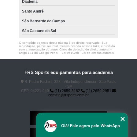
Diadema
Santo André
São Bernardo do Campo
São Caetano do Sul
O conteúdo do texto desta página é de direito reservado. Sua
reprodução, parcial ou total, mesmo citando nossos links, é proibida
sem a autorização do autor. Crime de violação de direito autoral –
artigo 184 do Código Penal –
Lei 9610/98 - Lei de direitos autorais
.
FRS Sports equipamentos para academia
R. Pedro Fachini, 328 - Vila Independência - São Paulo
- SP
CEP: 04221-040
(11) 2659-3182
(11) 2659-2951
contato@frsports.com.br
Home
Olá! Fale agora pelo WhatsApp
Serviços