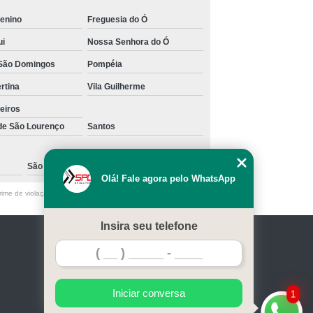
enino
Freguesia do Ó
ui
Nossa Senhora do Ó
São Domingos
Pompéia
ertina
Vila Guilherme
eiros
 de São Lourenço
Santos
São Caetano do Sul
Olá! Fale agora pelo WhatsApp
ime de violação de direito autoral – artigo 184 do Código Penal
Insira seu telefone
Home
Serviços
Contato
Mapa do site
Iniciar conversa
1