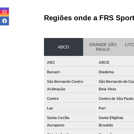
Loca
Regiões onde a FRS Sport
GRANDE SÃO
LIT
ABCD
PAULO
Completa
ABC
ABCD
Multi
Barueri
Diadema
Multi
São Bernardo Centro
São Bernardo do C
Aclimação
Bela Vista
Centro
Centro de São Paulo
V
Luz
Pari
Santa Cecília
Santa Efigênia
Aeroporto
Brooklin
V