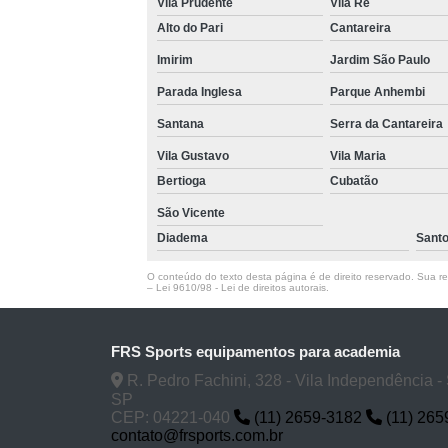
Vila Prudente
Vila Ré
Alto do Pari
Cantareira
Imirim
Jardim São Paulo
Parada Inglesa
Parque Anhembi
Santana
Serra da Cantareira
Vila Gustavo
Vila Maria
Bertioga
Cubatão
São Vicente
Diadema
Sant
O conteúdo do texto desta página é de direito reservado. Sua rep
–
Lei 9610/98 - Lei de direitos autorais
.
FRS Sports equipamentos para academia
R. Pedro Fachini, 328 - Vila Independência -
SP
CEP: 04221-040
(11) 2659-3182
(11) 265
contato@frsports.com.br