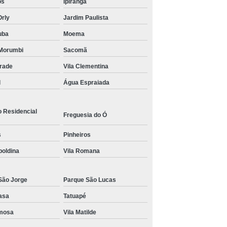
os
Ipiranga
s para Academia de Studio de Personal Trainer
Orly
Jardim Paulista
uba
Moema
Morumbi
Sacomã
drade
Vila Clementina
l
Água Espraiada
o Residencial
Freguesia do Ó
s
Pinheiros
poldina
Vila Romana
São Jorge
Parque São Lucas
asa
Tatuapé
rmosa
Vila Matilde