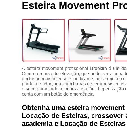
Locação de
Esteira Movement Pro
Bici
aparelhos
Ace
Locação de
equipamentos
C
para
academia
C
Manutenção
para
equipamentos
Apare
de academia
Multi estação
A esteira movement profissional Brooklin é um do
Com o recurso de elevação, que pode ser acionado 
Venda de
um treino mais intenso e fortificante, pois simula o c
equipamentos
produto é reforçada, com barras de ferro resistent
para
o suor, garantindo a limpeza e a fácil higienizaçã
academia
conta com um botão de emergência.
Obtenha uma esteira movement p
Locação de Esteiras, crossover
academia e Locação de Esteiras