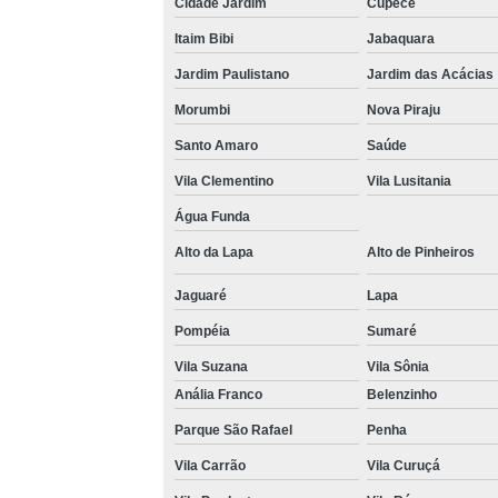
Cidade Jardim
Cupecê
Venda 
Itaim Bibi
Jabaquara
Jardim Paulistano
Jardim das Acácias
Morumbi
Nova Piraju
Santo Amaro
Saúde
Vila Clementino
Vila Lusitania
Água Funda
Alto da Lapa
Alto de Pinheiros
Jaguaré
Lapa
Pompéia
Sumaré
Vila Suzana
Vila Sônia
Anália Franco
Belenzinho
Parque São Rafael
Penha
Vila Carrão
Vila Curuçá