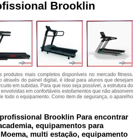
fissional Brooklin
cleta Movement Lxu
Bicicleta Movement Perform
Bicicle
ssórios para Crossover Profissional
Aparelho Academia Cr
rossover Academia
Crossover Angulado
Crossover Máq
rossover para Musculação
Crossover Profissional para Ac
Crossover Treinamento Funcional
Equipamento Crossove
lho Elíptico de Academia
Aparelho Elíptico Gt e
Aparelho
Elíptico da Movement
Elíptico Movement
Elíptico M
s produtos mais completos disponíveis no mercado fitness.
Elíptico Movement Lx140
Elíptico Movement Perform
através do painel digital, é ideal para alunos que desejam
ircuito em subidas. Para que isso seja possível, a estrutura do
Equipamento para Academia
Equipamento pa
es, envolvidas em confortáveis estofamentos que não absorvem
o de todo o equipamento. Como item de segurança, o aparelho
Equipamento para Academia Profissional
Equipamen
Equipamentos para Academia de Condomínio
Equipa
rofissional Brooklin Para encontrar
Equipamentos para Academia em Clubes
Equipam
 academia, equipamentos para
Equipamentos para Academia Musculação
Equipament
 Moema, multi estação, equipamento