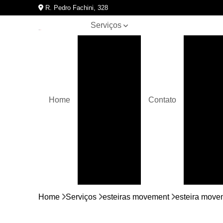
R. Pedro Fachini, 328
Serviços
Assistências
Assis
técnicas de
A
equipamentos
para
academia
Bicicletas
Home
Contato
movement
Assistên
Crossover
Elípticos
movement
Equipamentos
para
academia
Bici
Home
Serviços
esteiras movement
esteira move
Esteiras
movement
Bicic