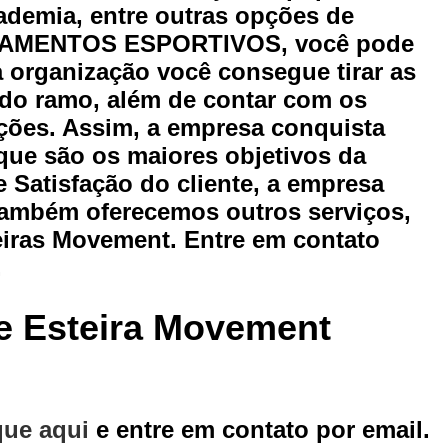
entos para Academia para Personal Trainer
Equipamentos 
ademia, entre outras opções de
IPAMENTOS ESPORTIVOS, você pode
Esteira Movement Academia
Esteira Movement com Incl
 organização você consegue tirar as
ra Movement Lx 160
Esteira Movement Lx 160g4
Esteira 
 do ramo, além de contar com os
ira Movement R4 110v
Esteira Movement Rt 150
Esteira
ações. Assim, a empresa conquista
ão de Aparelho Academia
Locação de Aparelho Elíptico
 que são os maiores objetivos da
 de Aparelhos de Musculação
Locação de Aparelhos para 
 Satisfação do cliente, a empresa
ambém oferecemos outros serviços,
Locação de Bicicletas
Locação de Elíptico
Loc
iras Movement. Entre em contato
Locação de Esteira para Academia
Locação de Este
.
Locação de Equipamento Academia Musculação
Locação 
Locação de Equipamento para Academia
Locação de E
e Esteira Movement
ação de Equipamento para Academia de Musculação
Locaç
Locação de Equipamentos Ergométricos
Locação de Equ
ção de Equipamentos para Academia de Condomínio
Locaç
que aqui
e entre em contato por email.