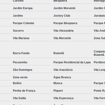
Cursino
Ibirapuera
Interlag
Equipamentos para Academia de Idosos
Venda Equipamento
Jardim Europa
Jardim Morumbi
Jardim 
Jardins
Jockey Club
Jurubat
Parque Colonial
Parque Ibirapuera
Parque 
Socorro
Vila Alexandria
Vila An
Vila Mariana
Vila Morumbi
Zona Su
Conjunt
Barra Funda
Butantã
Butantã
Pacaembu
Parque Residencial da Lapa
Perdize
São Domingos
Vila Anastácio
Vila Leo
Zona oeste
Água Branca
Belém
Mooca
Parque 
Penha de França
Piqueri
Ponte R
Vila Dalila
Vila Esperança
Vila Fo