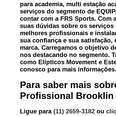
Equipam
para academia, multi estação ac
serviços do segmento de EQU
contar com a FRS Sports. Com a
Estei
suas dúvidas sobre os serviços
Este
melhores profissionais e instal
Locaç
sua confiança e sua satisfação,
Locação
marca. Carregamos o objetivo de
nos destacando no segmento. T
como Elípticos Movement e Este
conosco para mais informações
Para saber mais sobr
Loc
Profissional Brooklin
Loca
Ligue para
(11) 2659-3182
ou
cli