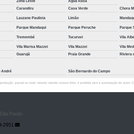
Zona Leste
Água Rasa
Carandiru
Casa Verde
Chora M
Lauzane Paulista
Limão
Mandaq
Parque Mandaqui
Parque Peruche
Parque 
Tremembé
Tucuruvi
Vila Alb
Vila Marisa Mazzei
Vila Mazzei
Vila Med
Guarujá
Praia Grande
Riviera
o André
São Bernardo do Campo
rodução, parcial ou total, mesmo citando nossos links, é proibida sem a autorização do autor. Cr
 São Paulo -
9-2951