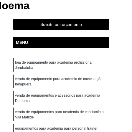
 Moema
ta Movement Rt230
Bicicleta Movement Tour
ossover
Aparelho Crossover Musculação
uina Academia
Crossover Multifuncional
Solicite um orçamento
ademia
Crossover Smith para Academia
MENU
r
Aparelho de Ginástica Elíptico Gt e
 Elíptico Lx e
Aparelho Elíptico Profissional
loja de equipamento para academia profissional
ovement E2
Elíptico Movement Gte
Jurubatuba
Elíptico Profissional Movement
venda de equipamento para academia de musculação
ra Academia de Musculação
Ibirapuera
tos e Acessórios para Academia
venda de equipamentos e acessórios para academia
Diadema
mentos para Academia de Ginástica
venda de equipamentos para academia de condomínio
entos para Academia Halteres
Vila Matilde
os para Academia para Coordenador
equipamentos para academia para personal trainer