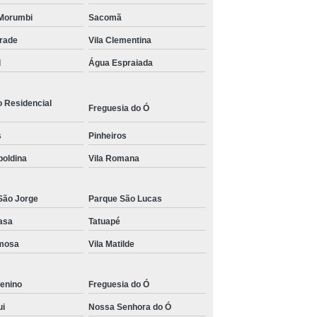
Morumbi
Sacomã
s para Academia de Studio de Personal Trainer
drade
Vila Clementina
l
Água Espraiada
o Residencial
Freguesia do Ó
s
Pinheiros
poldina
Vila Romana
São Jorge
Parque São Lucas
asa
Tatuapé
rmosa
Vila Matilde
enino
Freguesia do Ó
ui
Nossa Senhora do Ó