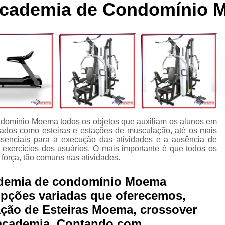
Academia de Condomínio
cleta Movement Lxu
Bicicleta Movement Perform
Bicicle
ssórios para Crossover Profissional
Aparelho Academia Cr
rossover Academia
Crossover Angulado
Crossover Máq
rossover para Musculação
Crossover Profissional para Ac
Crossover Treinamento Funcional
Equipamento Crossove
lho Elíptico de Academia
Aparelho Elíptico Gt e
Aparelho
Elíptico da Movement
Elíptico Movement
Elíptico M
domínio Moema todos os objetos que auxiliam os alunos em
Elíptico Movement Lx140
Elíptico Movement Perform
ticados como esteiras e estações de musculação, até os mais
ssenciais para a execução das atividades e a ausência de
Equipamento para Academia
Equipamento pa
 exercícios dos usuários. O mais importante é que todos os
força, tão comuns nas atividades.
Equipamento para Academia Profissional
Equipamen
Equipamentos para Academia de Condomínio
Equipa
ademia de condomínio Moema
pções variadas que oferecemos,
Equipamentos para Academia em Clubes
Equipam
ção de Esteiras Moema, crossover
Equipamentos para Academia Musculação
Equipament
 academia. Contando com