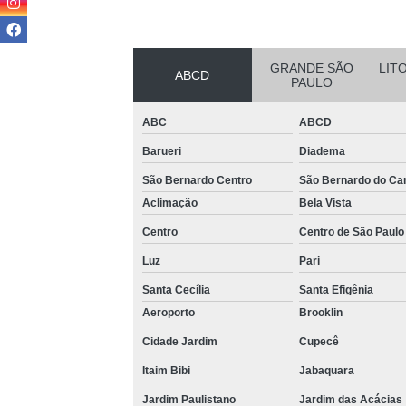
Loca
GRANDE SÃO
LIT
ABCD
PAULO
ABC
ABCD
Barueri
Diadema
São Bernardo Centro
São Bernardo do C
Completa
Aclimação
Bela Vista
Multi
Centro
Centro de São Paulo
Multi
Luz
Pari
Santa Cecília
Santa Efigênia
V
Aeroporto
Brooklin
Cidade Jardim
Cupecê
Itaim Bibi
Jabaquara
Jardim Paulistano
Jardim das Acácias
V