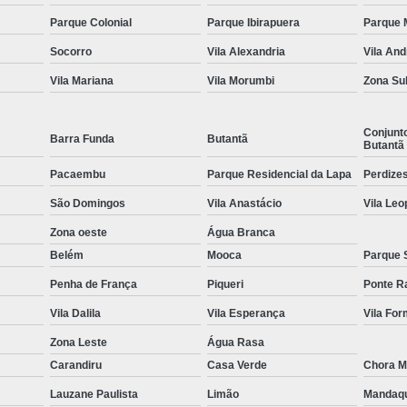
Parque Colonial
Parque Ibirapuera
Parque 
Equipamentos para Academia de Idosos
Venda Equipamento
Socorro
Vila Alexandria
Vila An
Vila Mariana
Vila Morumbi
Zona Su
Conjunt
Barra Funda
Butantã
Butantã
Pacaembu
Parque Residencial da Lapa
Perdize
São Domingos
Vila Anastácio
Vila Leo
Zona oeste
Água Branca
Belém
Mooca
Parque 
Penha de França
Piqueri
Ponte R
Vila Dalila
Vila Esperança
Vila Fo
Zona Leste
Água Rasa
Carandiru
Casa Verde
Chora M
Lauzane Paulista
Limão
Mandaq