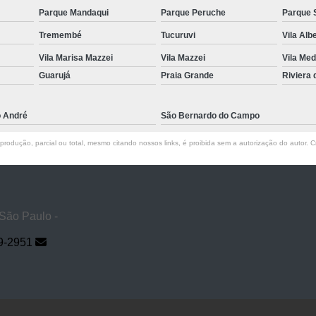
Parque Mandaqui
Parque Peruche
Parque 
Tremembé
Tucuruvi
Vila Alb
Vila Marisa Mazzei
Vila Mazzei
Vila Med
Guarujá
Praia Grande
Riviera
o André
São Bernardo do Campo
rodução, parcial ou total, mesmo citando nossos links, é proibida sem a autorização do autor. Cr
 São Paulo -
9-2951