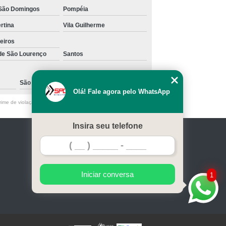
São Domingos
Pompéia
ertina
Vila Guilherme
eiros
 de São Lourenço
Santos
São Caetano do Sul
Olá! Fale agora pelo WhatsApp
ime de violação de direito autoral – artigo 184 do Código Penal
Insira seu telefone
Home
Serviços
Contato
Mapa do site
Iniciar conversa
1