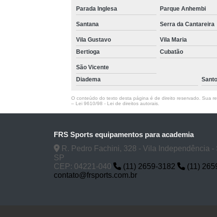
Parada Inglesa
Parque Anhembi
Santana
Serra da Cantareira
Vila Gustavo
Vila Maria
Bertioga
Cubatão
São Vicente
Diadema
Sant
O conteúdo do texto desta página é de direito reservado. Sua rep
–
Lei 9610/98 - Lei de direitos autorais
.
FRS Sports equipamentos para academia
R. Pedro Fachini, 328 - Vila Independência -
SP
CEP: 04221-040
(11) 2659-3182
(11) 265
contato@frsports.com.br