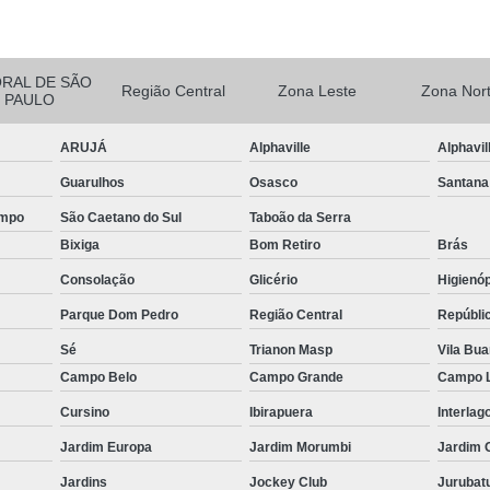
ção de Equipamentos para Academia Musculação
Contrato
Empresa de Manutenção Equipamentos Academia
Manutenção Aparelhos de Academia
Manutençã
ORAL DE SÃO
Região Central
Zona Leste
Zona Nor
PAULO
Manutenção de Equipamentos Academia
Manutençã
ARUJÁ
Alphaville
Alphavil
Manutenção em Equipamentos de Academia
Manu
Guarulhos
Osasco
Santana
Manutenção Equipamentos de Academia
Serviço de Man
ampo
São Caetano do Sul
Taboão da Serra
 Multi Estação W4
Multi Estação Academia
Multi Estaç
Bixiga
Bom Retiro
Brás
 Estação Funcional
Multi Estação Musculação
Multi Est
Consolação
Glicério
Higienóp
 Estação para Musculação
Multi Estação Performer
Multi
Parque Dom Pedro
Região Central
Repúbli
Venda de Equipamento para Academia
Venda d
Sé
Trianon Masp
Vila Bu
enda de Equipamentos e Acessórios para Academia
Venda 
Campo Belo
Campo Grande
Campo 
Venda de Equipamentos para Academia Grande
Venda de 
Cursino
Ibirapuera
Interlag
Venda de Equipamentos para Academia Profissional
Venda
Jardim Europa
Jardim Morumbi
Jardim 
Jardins
Jockey Club
Jurubat
enda Equipamentos para Academia de Condomínios
Venda