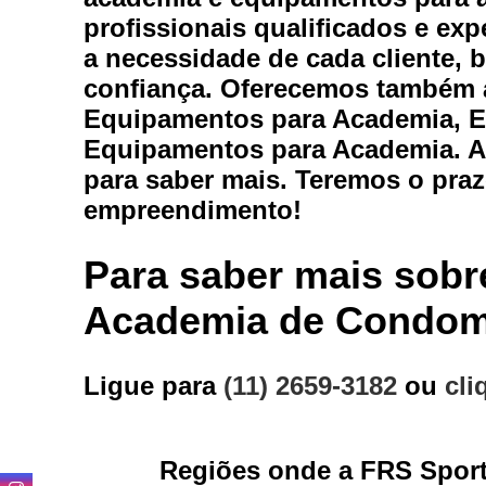
Equipam
profissionais qualificados e ex
a necessidade de cada cliente, 
Estei
confiança. Oferecemos também a
Equipamentos para Academia, E
Este
Equipamentos para Academia. As
Locaç
para saber mais. Teremos o praz
Locação
empreendimento!
Para saber mais sob
Academia de Condom
Loc
Ligue para
(11) 2659-3182
ou
cli
Loca
Regiões onde a FRS Sport