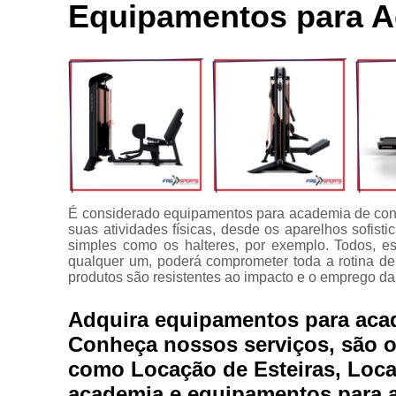
Locação de
Equipamentos para 
Bici
aparelhos
Ace
Locação de
equipamentos
C
para
academia
C
Manutenção
para
equipamentos
Apare
de academia
Multi estação
É considerado equipamentos para academia de con
suas atividades físicas, desde os aparelhos sofis
Venda de
simples como os halteres, por exemplo. Todos, e
equipamentos
qualquer um, poderá comprometer toda a rotina de
para
produtos são resistentes ao impacto e o emprego da 
academia
Adquira equipamentos para ac
Conheça nossos serviços, são o
como Locação de Esteiras, Loca
academia e equipamentos para