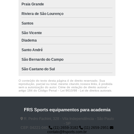
Praia Grande
Riviera de São Lourenço
Santos
São Vicente
Diadema
Santo André
São Bernardo do Campo
São Caetano do Sul
O conteúdo do texto desta página é de direito reservado. Sua
reprodução, parcial ou total, mesmo citando nossos links, é proibida
sem a autorização do autor. Crime de violação de direito autoral –
artigo 184 do Código Penal –
Lei 9610/98 - Lei de direitos autorais
.
FRS Sports equipamentos para academia
R. Pedro Fachini, 328 - Vila Independência - São Paulo
- SP
CEP: 04221-040
(11) 2659-3182
(11) 2659-2951
contato@frsports.com.br