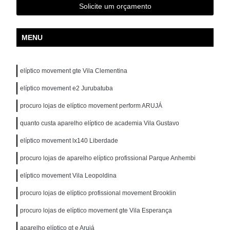
Solicite um orçamento
MENU
elíptico movement gte Vila Clementina
elíptico movement e2 Jurubatuba
procuro lojas de elíptico movement perform ARUJÁ
quanto custa aparelho elíptico de academia Vila Gustavo
elíptico movement lx140 Liberdade
procuro lojas de aparelho elíptico profissional Parque Anhembi
elíptico movement Vila Leopoldina
procuro lojas de elíptico profissional movement Brooklin
procuro lojas de elíptico movement gte Vila Esperança
aparelho elíptico gt e Arujá