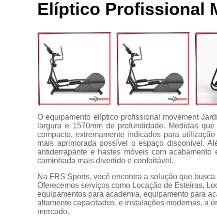
Locação de
Elíptico Profissiona
Bici
aparelhos
Ace
Locação de
equipamentos
C
para
academia
C
Manutenção
para
equipamentos
Apare
de academia
Multi estação
O equipamento elíptico profissional movement Jar
largura e 1570mm de profundidade. Medidas que 
Venda de
compacto, extremamente indicados para utilização
equipamentos
mais aprimorada possível o espaço disponível. 
para
antiderrapante e hastes móveis com acabamento 
academia
caminhada mais divertido e confortável.
Na FRS Sports, você encontra a solução que bu
Oferecemos serviços como Locação de Esteiras, Lo
equipamentos para academia, equipamento para aca
altamente capacitados, e instalações modernas, a o
mercado.