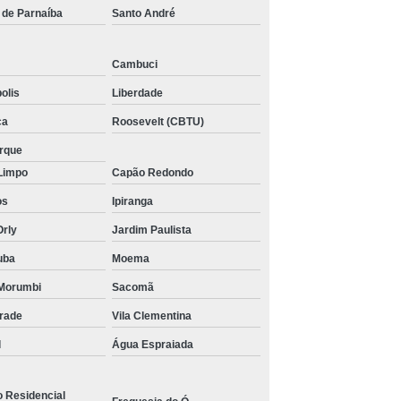
 de Parnaíba
Santo André
Cambuci
olis
Liberdade
ca
Roosevelt (CBTU)
arque
Limpo
Capão Redondo
os
Ipiranga
Orly
Jardim Paulista
uba
Moema
Morumbi
Sacomã
drade
Vila Clementina
l
Água Espraiada
o Residencial