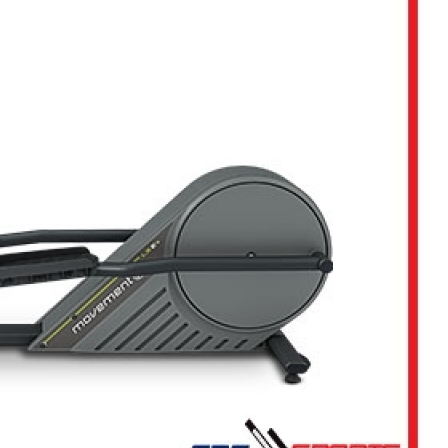
ção de Equipamentos para Academia Musculação
Contrato
Empresa de Manutenção Equipamentos Academia
Manutenção Aparelhos de Academia
Manutençã
Manutenção de Equipamentos Academia
Manutençã
Manutenção em Equipamentos de Academia
Manu
Manutenção Equipamentos de Academia
Serviço de Man
 Multi Estação W4
Multi Estação Academia
Multi Estaç
 Estação Funcional
Multi Estação Musculação
Multi Est
 Estação para Musculação
Multi Estação Performer
Multi
Venda de Equipamento para Academia
Venda d
enda de Equipamentos e Acessórios para Academia
Venda 
Venda de Equipamentos para Academia Grande
Venda de 
Venda de Equipamentos para Academia Profissional
Venda
enda Equipamentos para Academia de Condomínios
Venda