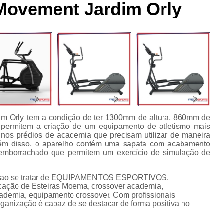
l Movement Jardim Orly
cleta Movement Lxu
Bicicleta Movement Perform
Bicicle
ssórios para Crossover Profissional
Aparelho Academia Cr
rossover Academia
Crossover Angulado
Crossover Máq
rossover para Musculação
Crossover Profissional para Ac
Crossover Treinamento Funcional
Equipamento Crossove
lho Elíptico de Academia
Aparelho Elíptico Gt e
Aparelho
Elíptico da Movement
Elíptico Movement
Elíptico M
dim Orly tem a condição de ter 1300mm de altura, 860mm de
Elíptico Movement Lx140
Elíptico Movement Perform
permitem a criação de um equipamento de atletismo mais
 nos prédios de academia que precisam utilizar de maneira
Equipamento para Academia
Equipamento pa
Além disso, o aparelho contém uma sapata com acabamento
emborrachado que permitem um exercício de simulação de
Equipamento para Academia Profissional
Equipamen
Equipamentos para Academia de Condomínio
Equipa
sca ao se tratar de EQUIPAMENTOS ESPORTIVOS.
cação de Esteiras Moema, crossover academia,
Equipamentos para Academia em Clubes
Equipam
demia, equipamento crossover. Com profissionais
rganização é capaz de se destacar de forma positiva no
Equipamentos para Academia Musculação
Equipament