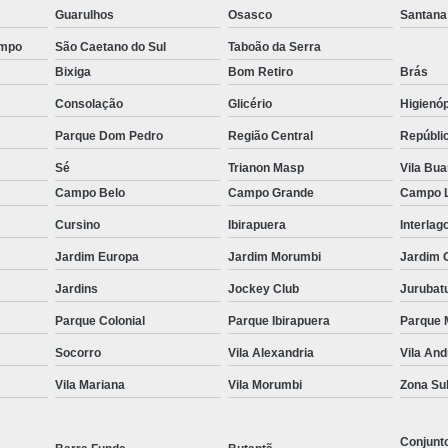
Guarulhos
Osasco
Santana
ampo
São Caetano do Sul
Taboão da Serra
Bixiga
Bom Retiro
Brás
Consolação
Glicério
Higienóp
Parque Dom Pedro
Região Central
Repúbli
Sé
Trianon Masp
Vila Bu
Campo Belo
Campo Grande
Campo 
Cursino
Ibirapuera
Interlag
Jardim Europa
Jardim Morumbi
Jardim 
Jardins
Jockey Club
Jurubat
Parque Colonial
Parque Ibirapuera
Parque 
Socorro
Vila Alexandria
Vila An
Vila Mariana
Vila Morumbi
Zona Su
Conjunt