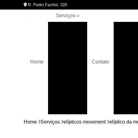
R. Pedro Fachini, 328
Serviços
Assistências
Assis
técnicas de
A
equipamentos
para
academia
Bicicletas
Home
Contato
movement
Assistên
Crossover
Elípticos
movement
Equipamentos
para
academia
Bici
Home
Serviços
elípticos movement
elíptico da 
Esteiras
movement
Bicic