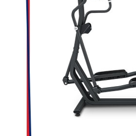
Loca
Completa
Multi
Multi
V
V