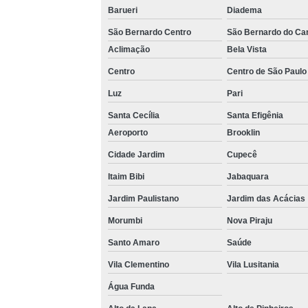
Barueri
Diadema
São Bernardo Centro
São Bernardo do C
Aclimação
Bela Vista
Centro
Centro de São Paulo
Luz
Pari
Santa Cecília
Santa Efigênia
Aeroporto
Brooklin
Cidade Jardim
Cupecê
Itaim Bibi
Jabaquara
Jardim Paulistano
Jardim das Acácias
Morumbi
Nova Piraju
Santo Amaro
Saúde
Vila Clementino
Vila Lusitania
Água Funda