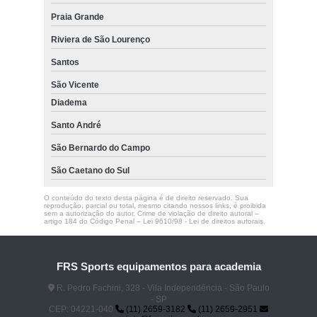
Praia Grande
Riviera de São Lourenço
Santos
São Vicente
Diadema
Santo André
São Bernardo do Campo
São Caetano do Sul
O conteúdo do texto desta página é de direito reservado. Sua
reprodução, parcial ou total, mesmo citando nossos links, é proibida
sem a autorização do autor. Crime de violação de direito autoral –
artigo 184 do Código Penal –
Lei 9610/98 - Lei de direitos autorais
.
FRS Sports equipamentos para academia
R. Pedro Fachini, 328 - Vila Independência - São Paulo
- SP
CEP: 04221-040
(11) 2659-3182
(11) 2659-2951