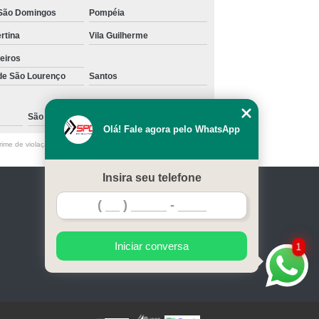
São Domingos
Pompéia
ertina
Vila Guilherme
eiros
 de São Lourenço
Santos
São Caetano do Sul
Olá! Fale agora pelo WhatsApp
ime de violação de direito autoral – artigo 184 do Código Penal
Insira seu telefone
Home
Serviços
Contato
Mapa do site
Iniciar conversa
1