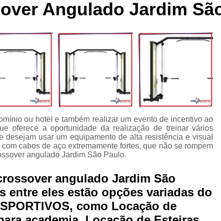
over Angulado Jardim Sã
cleta Movement Lxu
Bicicleta Movement Perform
Bicicle
ssórios para Crossover Profissional
Aparelho Academia Cr
rossover Academia
Crossover Angulado
Crossover Máq
rossover para Musculação
Crossover Profissional para Ac
Crossover Treinamento Funcional
Equipamento Crossove
lho Elíptico de Academia
Aparelho Elíptico Gt e
Aparelho
Elíptico da Movement
Elíptico Movement
Elíptico M
mínio ou hotel e também realizar um evento de incentivo ao
Elíptico Movement Lx140
Elíptico Movement Perform
e oferece a oportunidade da realização de treinar vários
e desejam usar um equipamento de alta resistência e visual
Equipamento para Academia
Equipamento pa
 com cabos de aço extremamente fortes, que não se rompem
rossover angulado Jardim São Paulo.
Equipamento para Academia Profissional
Equipamen
Equipamentos para Academia de Condomínio
Equipa
crossover angulado Jardim São
 entre eles estão opções variadas do
Equipamentos para Academia em Clubes
Equipam
SPORTIVOS, como Locação de
Equipamentos para Academia Musculação
Equipament
ara academia, Locação de Esteiras,