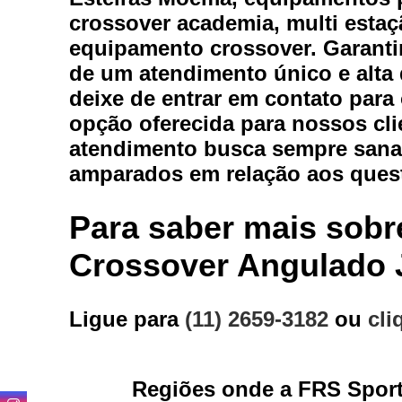
Equipam
crossover academia, multi estaç
equipamento crossover. Garantim
Estei
de um atendimento único e alta 
deixe de entrar em contato para
Este
opção oferecida para nossos cl
Locaç
atendimento busca sempre sanar
Locação
amparados em relação aos ques
Para saber mais sob
Crossover Angulado 
Loc
Ligue para
(11) 2659-3182
ou
cli
Loca
Regiões onde a FRS Sport