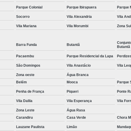
Parque Colonial
Parque Ibirapuera
Parque 
Equipamentos para Academia de Idosos
Venda Equipamento
Socorro
Vila Alexandria
Vila An
Vila Mariana
Vila Morumbi
Zona Su
Conjunt
Barra Funda
Butantã
Butantã
Pacaembu
Parque Residencial da Lapa
Perdize
São Domingos
Vila Anastácio
Vila Leo
Zona oeste
Água Branca
Belém
Mooca
Parque 
Penha de França
Piqueri
Ponte R
Vila Dalila
Vila Esperança
Vila Fo
Zona Leste
Água Rasa
Carandiru
Casa Verde
Chora M
Lauzane Paulista
Limão
Mandaq