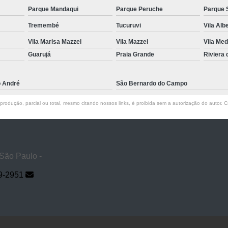
Parque Mandaqui
Parque Peruche
Parque 
Tremembé
Tucuruvi
Vila Alb
Vila Marisa Mazzei
Vila Mazzei
Vila Med
Guarujá
Praia Grande
Riviera
o André
São Bernardo do Campo
rodução, parcial ou total, mesmo citando nossos links, é proibida sem a autorização do autor. Cr
 São Paulo -
9-2951