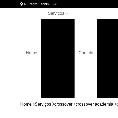
R. Pedro Fachini, 328
Serviços
Assistências
Assis
técnicas de
A
equipamentos
para
academia
Bicicletas
Home
Contato
movement
Assistên
Crossover
Elípticos
movement
Equipamentos
para
academia
Bici
Home
Serviços
crossover
crossover academia
Esteiras
movement
Bicic