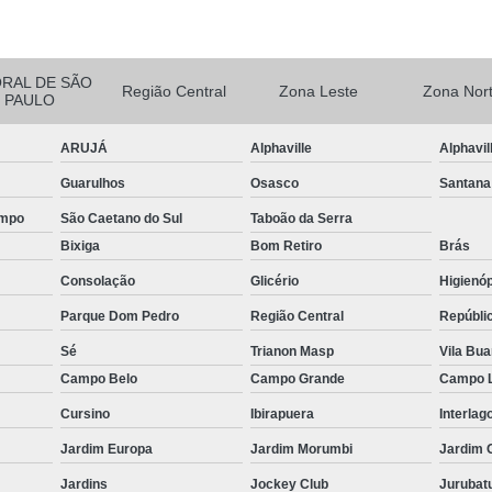
ção de Equipamentos para Academia Musculação
Contrato
Empresa de Manutenção Equipamentos Academia
Manutenção Aparelhos de Academia
Manutençã
ORAL DE SÃO
Região Central
Zona Leste
Zona Nor
PAULO
Manutenção de Equipamentos Academia
Manutençã
ARUJÁ
Alphaville
Alphavil
Manutenção em Equipamentos de Academia
Manu
Guarulhos
Osasco
Santana
Manutenção Equipamentos de Academia
Serviço de Man
ampo
São Caetano do Sul
Taboão da Serra
 Multi Estação W4
Multi Estação Academia
Multi Estaç
Bixiga
Bom Retiro
Brás
 Estação Funcional
Multi Estação Musculação
Multi Est
Consolação
Glicério
Higienóp
 Estação para Musculação
Multi Estação Performer
Multi
Parque Dom Pedro
Região Central
Repúbli
Venda de Equipamento para Academia
Venda d
Sé
Trianon Masp
Vila Bu
enda de Equipamentos e Acessórios para Academia
Venda 
Campo Belo
Campo Grande
Campo 
Venda de Equipamentos para Academia Grande
Venda de 
Cursino
Ibirapuera
Interlag
Venda de Equipamentos para Academia Profissional
Venda
Jardim Europa
Jardim Morumbi
Jardim 
Jardins
Jockey Club
Jurubat
enda Equipamentos para Academia de Condomínios
Venda