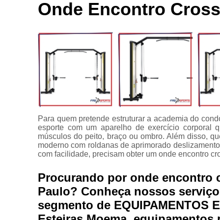
Locação de
Onde Encontro Cross
Bici
aparelhos
Ace
Locação de
equipamentos
C
para
academia
C
Manutenção
para
equipamentos
Apare
de academia
Multi estação
Para quem pretende estruturar a academia do condo
esporte com um aparelho de exercício corporal qu
Venda de
músculos do peito, braço ou ombro. Além disso, qu
equipamentos
moderno com roldanas de aprimorado deslizamento
para
com facilidade, precisam obter um onde encontro c
academia
Procurando por onde encontro 
Paulo? Conheça nossos serviços
segmento de EQUIPAMENTOS E
Esteiras Moema, equipamentos p