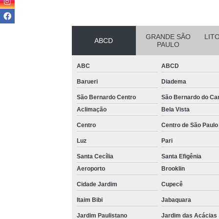
Loca
GRANDE SÃO
LIT
ABCD
PAULO
ABC
ABCD
Barueri
Diadema
São Bernardo Centro
São Bernardo do C
Completa
Aclimação
Bela Vista
Multi
Centro
Centro de São Paulo
Multi
Luz
Pari
Santa Cecília
Santa Efigênia
V
Aeroporto
Brooklin
Cidade Jardim
Cupecê
Itaim Bibi
Jabaquara
Jardim Paulistano
Jardim das Acácias
V