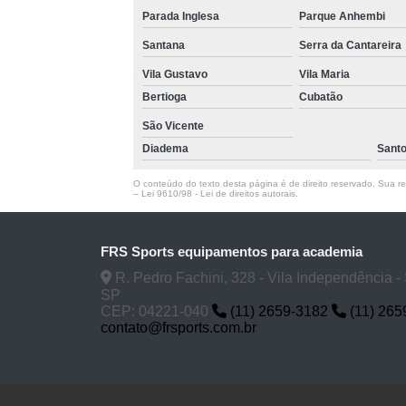
Parada Inglesa
Parque Anhembi
Santana
Serra da Cantareira
Vila Gustavo
Vila Maria
Bertioga
Cubatão
São Vicente
Diadema
Sant
O conteúdo do texto desta página é de direito reservado. Sua rep
–
Lei 9610/98 - Lei de direitos autorais
.
FRS Sports equipamentos para academia
R. Pedro Fachini, 328 - Vila Independência -
SP
CEP: 04221-040
(11) 2659-3182
(11) 265
contato@frsports.com.br