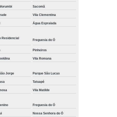
Morumbi
Sacomã
s para Academia de Studio de Personal Trainer
drade
Vila Clementina
l
Água Espraiada
o Residencial
Freguesia do Ó
s
Pinheiros
poldina
Vila Romana
São Jorge
Parque São Lucas
asa
Tatuapé
rmosa
Vila Matilde
enino
Freguesia do Ó
ui
Nossa Senhora do Ó