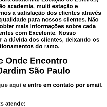
entos para Academia para Personal Trainer
Equipamentos 
ão academia, multi estação e
Esteira Movement Academia
Esteira Movement com Incl
os a satisfação dos clientes através
ra Movement Lx 160
Esteira Movement Lx 160g4
Esteira 
qualidade para nossos clientes. Não
 obter mais informações sobre cada
ira Movement R4 110v
Esteira Movement Rt 150
Esteira
ientes com Excelente. Nosso
ão de Aparelho Academia
Locação de Aparelho Elíptico
 a dúvida dos clientes, deixando-os
 de Aparelhos de Musculação
Locação de Aparelhos para 
tionamentos do ramo.
Locação de Bicicletas
Locação de Elíptico
Loc
re Onde Encontro
Locação de Esteira para Academia
Locação de Este
Locação de Equipamento Academia Musculação
Locação 
Jardim São Paulo
Locação de Equipamento para Academia
Locação de E
ação de Equipamento para Academia de Musculação
Locaç
que aqui
e entre em contato por email.
Locação de Equipamentos Ergométricos
Locação de Equ
ção de Equipamentos para Academia de Condomínio
Locaç
s atende: