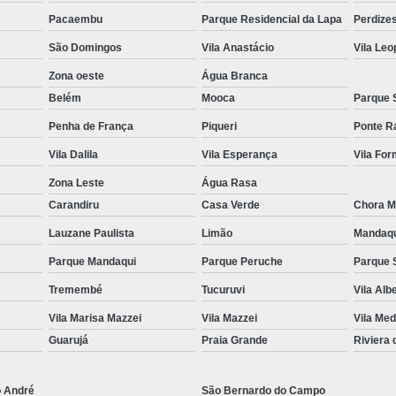
Pacaembu
Parque Residencial da Lapa
Perdize
Equipamentos para Academia de Idosos
Venda Equipamento
São Domingos
Vila Anastácio
Vila Leo
Zona oeste
Água Branca
Belém
Mooca
Parque 
Penha de França
Piqueri
Ponte R
Vila Dalila
Vila Esperança
Vila Fo
Zona Leste
Água Rasa
Carandiru
Casa Verde
Chora M
Lauzane Paulista
Limão
Mandaq
Parque Mandaqui
Parque Peruche
Parque 
Tremembé
Tucuruvi
Vila Alb
Vila Marisa Mazzei
Vila Mazzei
Vila Med
Guarujá
Praia Grande
Riviera
o André
São Bernardo do Campo