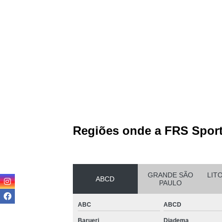
Equipam
Estei
Este
Locaç
Locação
Regiões onde a FRS Sport
Loc
GRANDE SÃO
LIT
ABCD
PAULO
ABC
ABCD
Loca
Barueri
Diadema