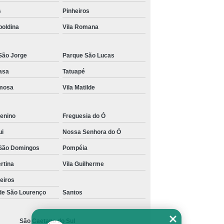
s
Pinheiros
s para Academia de Studio de Personal Trainer
poldina
Vila Romana
São Jorge
Parque São Lucas
asa
Tatuapé
rmosa
Vila Matilde
enino
Freguesia do Ó
ui
Nossa Senhora do Ó
São Domingos
Pompéia
ertina
Vila Guilherme
eiros
 de São Lourenço
Santos
São Caetano do Sul