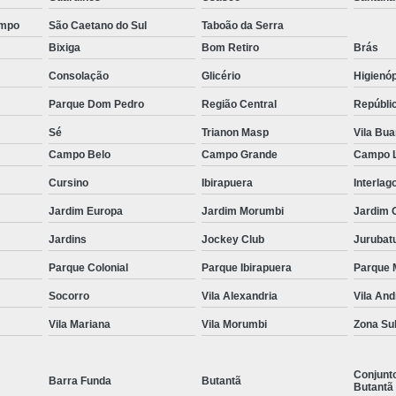
ção de Equipamentos para Academia Musculação
Contrato
ampo
São Caetano do Sul
Taboão da Serra
Empresa de Manutenção Equipamentos Academia
Bixiga
Bom Retiro
Brás
Manutenção Aparelhos de Academia
Manutençã
Consolação
Glicério
Higienóp
Manutenção de Equipamentos Academia
Manutençã
Parque Dom Pedro
Região Central
Repúbli
Manutenção em Equipamentos de Academia
Manu
Sé
Trianon Masp
Vila Bu
Manutenção Equipamentos de Academia
Serviço de Man
Campo Belo
Campo Grande
Campo 
 Multi Estação W4
Multi Estação Academia
Multi Estaç
Cursino
Ibirapuera
Interlag
 Estação Funcional
Multi Estação Musculação
Multi Est
Jardim Europa
Jardim Morumbi
Jardim 
Jardins
Jockey Club
Jurubat
 Estação para Musculação
Multi Estação Performer
Multi
Parque Colonial
Parque Ibirapuera
Parque 
Venda de Equipamento para Academia
Venda d
Socorro
Vila Alexandria
Vila An
enda de Equipamentos e Acessórios para Academia
Venda 
Vila Mariana
Vila Morumbi
Zona Su
Venda de Equipamentos para Academia Grande
Venda de 
Venda de Equipamentos para Academia Profissional
Venda
Conjunt
Barra Funda
Butantã
Butantã
enda Equipamentos para Academia de Condomínios
Venda