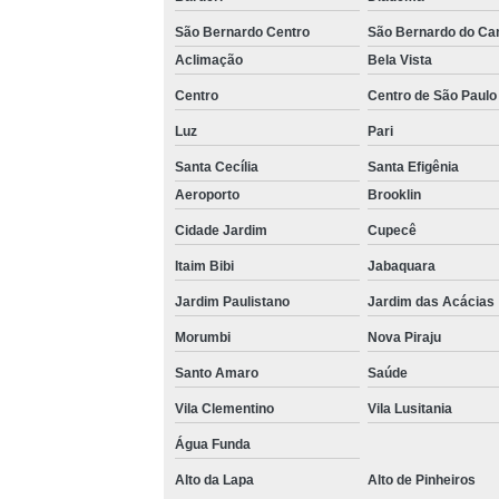
Loca
São Bernardo Centro
São Bernardo do C
Aclimação
Bela Vista
Centro
Centro de São Paulo
Luz
Pari
Santa Cecília
Santa Efigênia
Aeroporto
Brooklin
Completa
Cidade Jardim
Cupecê
Multi
Itaim Bibi
Jabaquara
Jardim Paulistano
Jardim das Acácias
Multi
Morumbi
Nova Piraju
Santo Amaro
Saúde
V
Vila Clementino
Vila Lusitania
Água Funda
Alto da Lapa
Alto de Pinheiros
V