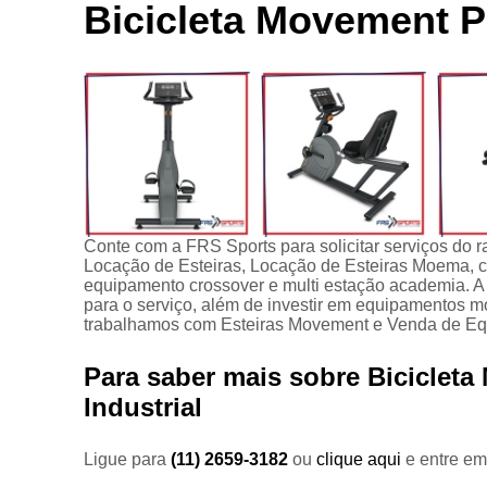
Locação de
Bicicleta Movement Pe
Bici
aparelhos
Ace
Locação de
equipamentos
C
para
academia
C
Manutenção
para
equipamentos
Apare
de academia
Conte com a FRS Sports para solicitar serviços
Multi estação
Locação de Esteiras, Locação de Esteiras Moema, 
equipamento crossover e multi estação academia. A 
Venda de
para o serviço, além de investir em equipamentos 
equipamentos
trabalhamos com Esteiras Movement e Venda de Equ
para
academia
Para saber mais sobre Bicicleta
Industrial
Ligue para
(11) 2659-3182
ou
clique aqui
e entre em