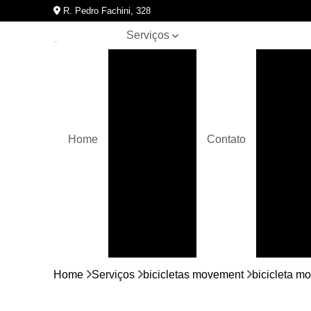
R. Pedro Fachini, 328
Serviços
Assistências
Assis
técnicas de
A
equipamentos
para
academia
Bicicletas
Home
Contato
movement
Assistên
Crossover
Elípticos
movement
Equipamentos
para
academia
Bici
Home
Serviços
bicicletas movement
bicicleta m
Esteiras
movement
Bicic