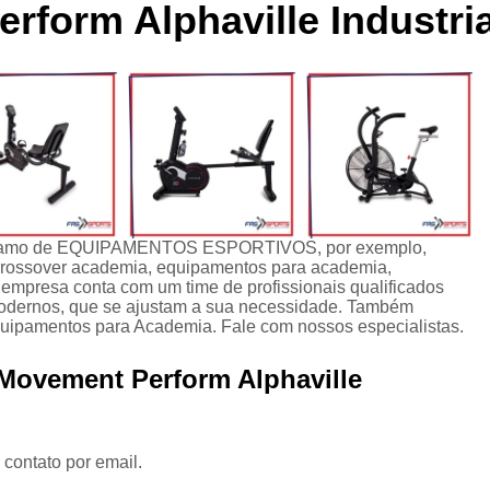
rform Alphaville Industria
cleta Movement Lxu
Bicicleta Movement Perform
Bicicle
ssórios para Crossover Profissional
Aparelho Academia Cr
rossover Academia
Crossover Angulado
Crossover Máq
rossover para Musculação
Crossover Profissional para Ac
Crossover Treinamento Funcional
Equipamento Crossove
lho Elíptico de Academia
Aparelho Elíptico Gt e
Aparelho
Elíptico da Movement
Elíptico Movement
Elíptico M
 do ramo de EQUIPAMENTOS ESPORTIVOS, por exemplo,
crossover academia, equipamentos para academia,
Elíptico Movement Lx140
Elíptico Movement Perform
empresa conta com um time de profissionais qualificados
modernos, que se ajustam a sua necessidade. Também
Equipamento para Academia
Equipamento pa
ipamentos para Academia. Fale com nossos especialistas.
Equipamento para Academia Profissional
Equipamen
 Movement Perform Alphaville
Equipamentos para Academia de Condomínio
Equipa
Equipamentos para Academia em Clubes
Equipam
Equipamentos para Academia Musculação
Equipament
 contato por email.