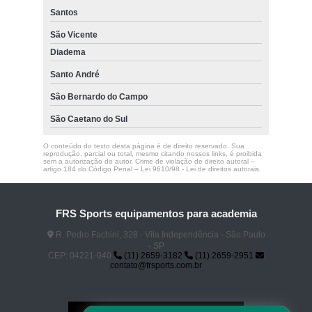
Santos
São Vicente
Diadema
Santo André
São Bernardo do Campo
São Caetano do Sul
O conteúdo do texto desta página é de direito reservado. Sua
reprodução, parcial ou total, mesmo citando nossos links, é proibida
sem a autorização do autor. Crime de violação de direito autoral –
artigo 184 do Código Penal –
Lei 9610/98 - Lei de direitos autorais
.
FRS Sports equipamentos para academia
R. Pedro Fachini, 328 - Vila Independência - São Paulo
- SP
CEP: 04221-040
(11) 2659-3182
(11) 2659-2951
contato@frsports.com.br