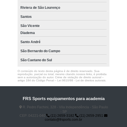
Riviera de São Lourenço
Santos
São Vicente
Diadema
Santo André
São Bernardo do Campo
São Caetano do Sul
O conteúdo do texto desta página é de direito reservado. Sua
reprodução, parcial ou total, mesmo citando nossos links, é proibida
sem a autorização do autor. Crime de violação de direito autoral –
artigo 184 do Código Penal –
Lei 9610/98 - Lei de direitos autorais
.
FRS Sports equipamentos para academia
R. Pedro Fachini, 328 - Vila Independência - São Paulo
- SP
CEP: 04221-040
(11) 2659-3182
(11) 2659-2951
contato@frsports.com.br