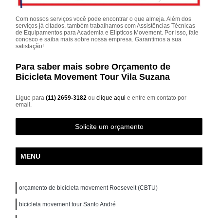
Com nossos serviços você pode encontrar o que almeja. Além dos
serviços já citados, também trabalhamos com Assistências Técnicas
de Equipamentos para Academia e Elípticos Movement. Por isso, fale
conosco e saiba mais sobre nossa empresa. Garantimos a sua
satisfação!
Para saber mais sobre Orçamento de
Bicicleta Movement Tour Vila Suzana
Ligue para
(11) 2659-3182
ou
clique aqui
e entre em contato por
email.
Solicite um orçamento
MENU
orçamento de bicicleta movement Roosevelt (CBTU)
bicicleta movement tour Santo André