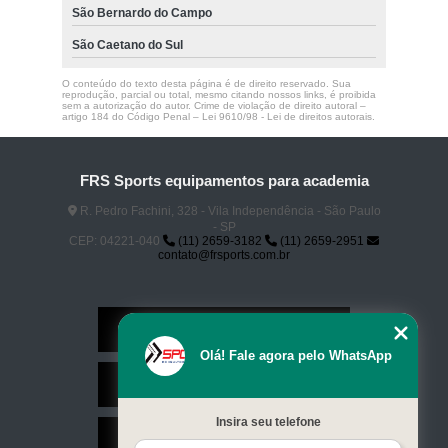
São Bernardo do Campo
São Caetano do Sul
O conteúdo do texto desta página é de direito reservado. Sua
reprodução, parcial ou total, mesmo citando nossos links, é proibida
sem a autorização do autor. Crime de violação de direito autoral –
artigo 184 do Código Penal –
Lei 9610/98 - Lei de direitos autorais
.
FRS Sports equipamentos para academia
R. Pedro Fachini, 328 - Vila Independência - São Paulo
- SP
CEP: 04221-040
(11) 2659-3182
(11) 2659-2951
contato@frsports.com.br
Home
Olá! Fale agora pelo WhatsApp
Serviços
Insira seu telefone
Contato