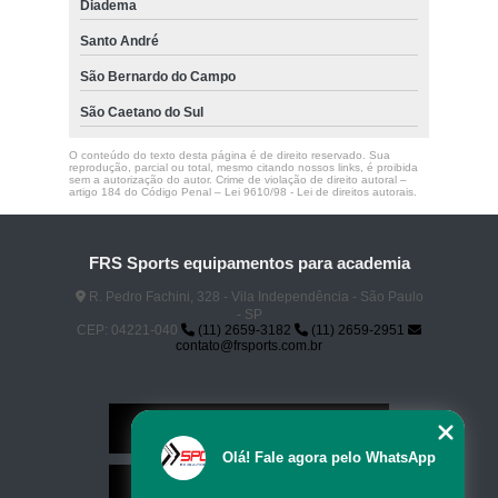
Diadema
Santo André
São Bernardo do Campo
São Caetano do Sul
O conteúdo do texto desta página é de direito reservado. Sua
reprodução, parcial ou total, mesmo citando nossos links, é proibida
sem a autorização do autor. Crime de violação de direito autoral –
artigo 184 do Código Penal –
Lei 9610/98 - Lei de direitos autorais
.
FRS Sports equipamentos para academia
R. Pedro Fachini, 328 - Vila Independência - São Paulo
- SP
CEP: 04221-040
(11) 2659-3182
(11) 2659-2951
contato@frsports.com.br
Home
Olá! Fale agora pelo WhatsApp
Serviços