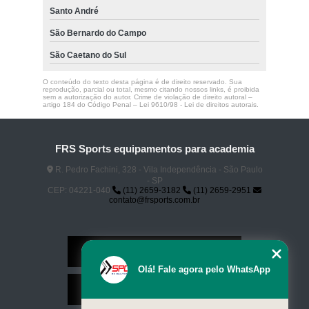
Santo André
São Bernardo do Campo
São Caetano do Sul
O conteúdo do texto desta página é de direito reservado. Sua
reprodução, parcial ou total, mesmo citando nossos links, é proibida
sem a autorização do autor. Crime de violação de direito autoral –
artigo 184 do Código Penal –
Lei 9610/98 - Lei de direitos autorais
.
FRS Sports equipamentos para academia
R. Pedro Fachini, 328 - Vila Independência - São Paulo
- SP
CEP: 04221-040
(11) 2659-3182
(11) 2659-2951
contato@frsports.com.br
Home
Olá! Fale agora pelo WhatsApp
Serviços