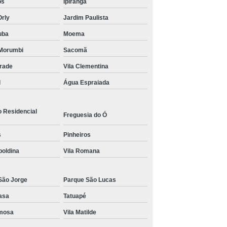
os
Ipiranga
s para Academia de Studio de Personal Trainer
Orly
Jardim Paulista
uba
Moema
Morumbi
Sacomã
drade
Vila Clementina
l
Água Espraiada
o Residencial
Freguesia do Ó
s
Pinheiros
poldina
Vila Romana
São Jorge
Parque São Lucas
asa
Tatuapé
rmosa
Vila Matilde