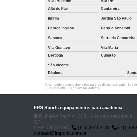
Vila Prudente
Vila Ré
Alto do Pari
Cantareira
Imirim
Jardim São Paulo
Parada Inglesa
Parque Anhembi
Santana
Serra da Cantareira
Vila Gustavo
Vila Maria
Bertioga
Cubatão
São Vicente
Diadema
Sant
O conteúdo do texto desta página é de direito reservado. Sua rep
–
Lei 9610/98 - Lei de direitos autorais
.
FRS Sports equipamentos para academia
R. Pedro Fachini, 328 - Vila Independência -
SP
CEP: 04221-040
(11) 2659-3182
(11) 265
contato@frsports.com.br