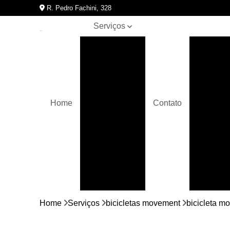
R. Pedro Fachini, 328
Serviços
Assistências
Assis
técnicas de
A
equipamentos
para
academia
Bicicletas
Home
Contato
movement
Assistên
Crossover
Elípticos
movement
Equipamentos
para
academia
Bici
Home
Serviços
bicicletas movement
bicicleta m
Esteiras
movement
Bicic