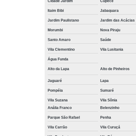
Cidade Jardim
Cupecê
Venda 
Itaim Bibi
Jabaquara
Jardim Paulistano
Jardim das Acácias
Morumbi
Nova Piraju
Santo Amaro
Saúde
Vila Clementino
Vila Lusitania
Água Funda
Alto da Lapa
Alto de Pinheiros
Jaguaré
Lapa
Pompéia
Sumaré
Vila Suzana
Vila Sônia
Anália Franco
Belenzinho
Parque São Rafael
Penha
Vila Carrão
Vila Curuçá