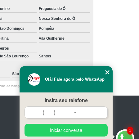
enino
Freguesia do Ó
ui
Nossa Senhora do Ó
São Domingos
Pompéia
ertina
Vila Guilherme
eiros
 de São Lourenço
Santos
São Caetano do Sul
Olá! Fale agora pelo WhatsApp
ime de violação de direito autoral – artigo 184 do Código Penal
Insira seu telefone
Home
Serviços
Contato
Mapa do site
Iniciar conversa
1