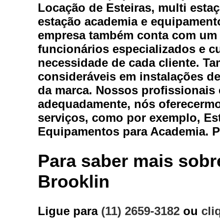
Equipam
Locação de Esteiras, multi esta
estação academia e equipamento
empresa também conta com um a
Estei
funcionários especializados e 
Este
necessidade de cada cliente. T
Locaç
consideráveis em instalações de
Locação
da marca. Nossos profissionais 
adequadamente, nós oferecermos,
serviços, como por exemplo, Es
Equipamentos para Academia. Po
Para saber mais sobr
Loc
Brooklin
Loca
Ligue para
(11) 2659-3182
ou
cli