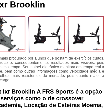
xr Brooklin
cleta Movement Lxu
Bicicleta Movement Perform
Bicicle
ssórios para Crossover Profissional
Aparelho Academia Cr
rossover Academia
Crossover Angulado
Crossover Máq
rossover para Musculação
Crossover Profissional para Ac
Crossover Treinamento Funcional
Equipamento Crossove
lho Elíptico de Academia
Aparelho Elíptico Gt e
Aparelho
Elíptico da Movement
Elíptico Movement
Elíptico M
 mais procurado por alunos que gostam de exercícios curtos,
Elíptico Movement Lx140
Elíptico Movement Perform
sico e, consequentemente, resultados mais visíveis, pois
esmo tempo. Seu painel eletrônico monitora em tempo real a
Equipamento para Academia
Equipamento pa
ade, bem como outras informações como velocidade média e
relhos mais resistentes do mercado, pois quanto maior a
Equipamento para Academia Profissional
Equipamen
carga.
Equipamentos para Academia de Condomínio
Equipa
 lxr Brooklin A FRS Sports é a opção
Equipamentos para Academia em Clubes
Equipam
a serviços como o de crossover
Equipamentos para Academia Musculação
Equipament
cademia, Locação de Esteiras Moema,