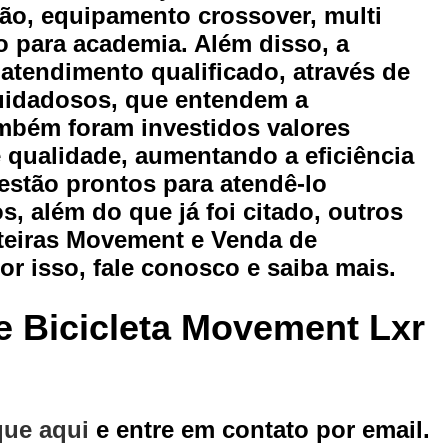
entos para Academia para Personal Trainer
Equipamentos 
ção, equipamento crossover, multi
 para academia. Além disso, a
Esteira Movement Academia
Esteira Movement com Incl
tendimento qualificado, através de
ra Movement Lx 160
Esteira Movement Lx 160g4
Esteira 
cuidadosos, que entendem a
ira Movement R4 110v
Esteira Movement Rt 150
Esteira
ambém foram investidos valores
ão de Aparelho Academia
Locação de Aparelho Elíptico
 qualidade, aumentando a eficiência
 de Aparelhos de Musculação
Locação de Aparelhos para 
estão prontos para atendê-lo
 além do que já foi citado, outros
Locação de Bicicletas
Locação de Elíptico
Loc
teiras Movement e Venda de
Locação de Esteira para Academia
Locação de Este
r isso, fale conosco e saiba mais.
Locação de Equipamento Academia Musculação
Locação 
Locação de Equipamento para Academia
Locação de E
e Bicicleta Movement Lxr
ação de Equipamento para Academia de Musculação
Locaç
Locação de Equipamentos Ergométricos
Locação de Equ
ção de Equipamentos para Academia de Condomínio
Locaç
que aqui
e entre em contato por email.