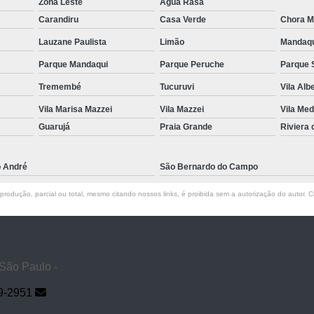
Zona Leste
Água Rasa
Carandiru
Casa Verde
Chora M
Lauzane Paulista
Limão
Mandaq
Parque Mandaqui
Parque Peruche
Parque 
Tremembé
Tucuruvi
Vila Alb
Vila Marisa Mazzei
Vila Mazzei
Vila Med
Guarujá
Praia Grande
Riviera
o André
São Bernardo do Campo
rodução, parcial ou total, mesmo citando nossos links, é proibida sem a autorização do autor. Cr
 São Paulo -
9-2951