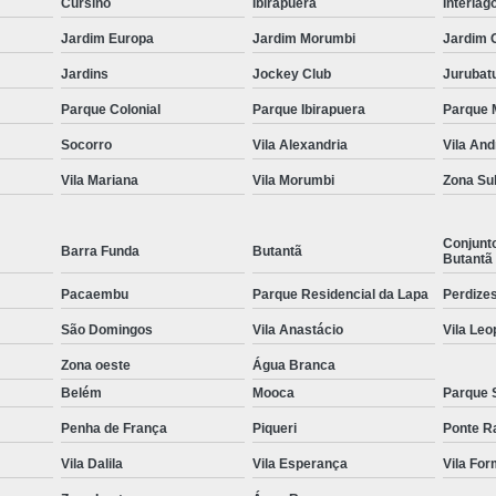
Cursino
Ibirapuera
Interlag
Equipamentos para Academia de Idosos
Venda Equipamento
Jardim Europa
Jardim Morumbi
Jardim 
Jardins
Jockey Club
Jurubat
Parque Colonial
Parque Ibirapuera
Parque 
Socorro
Vila Alexandria
Vila An
Vila Mariana
Vila Morumbi
Zona Su
Conjunt
Barra Funda
Butantã
Butantã
Pacaembu
Parque Residencial da Lapa
Perdize
São Domingos
Vila Anastácio
Vila Leo
Zona oeste
Água Branca
Belém
Mooca
Parque 
Penha de França
Piqueri
Ponte R
Vila Dalila
Vila Esperança
Vila Fo