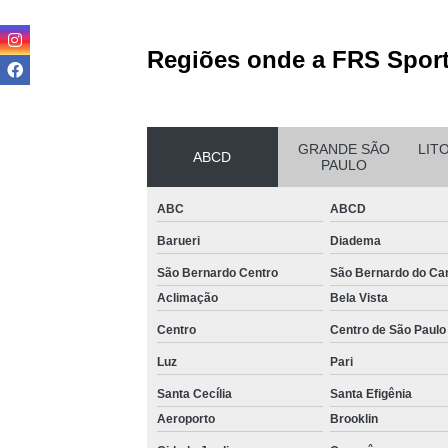
Loca
Regiões onde a FRS Sport
GRANDE SÃO
LIT
ABCD
PAULO
Completa
ABC
ABCD
Multi
Barueri
Diadema
Multi
São Bernardo Centro
São Bernardo do C
Aclimação
Bela Vista
Centro
Centro de São Paulo
V
Luz
Pari
Santa Cecília
Santa Efigênia
Aeroporto
Brooklin
V