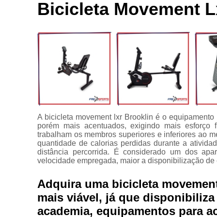
Locação de
Bicicleta Movement L
Bici
aparelhos
Ace
Locação de
equipamentos
C
para
academia
C
Manutenção
para
equipamentos
Apare
de academia
Multi estação
A bicicleta movement lxr Brooklin é o equipamento
porém mais acentuados, exigindo mais esforço fí
Venda de
trabalham os membros superiores e inferiores ao m
equipamentos
quantidade de calorias perdidas durante a ativid
para
distância percorrida. É considerado um dos apa
academia
velocidade empregada, maior a disponibilização de 
Adquira uma bicicleta movement
mais viável, já que disponibiliz
academia, equipamentos para a