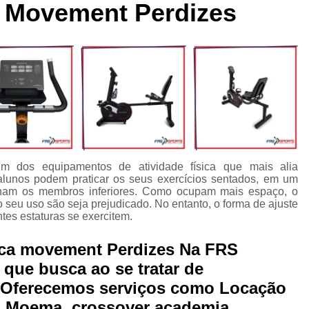
a Movement Perdizes
cleta Movement Lxu
Bicicleta Movement Perform
Bicicle
ssórios para Crossover Profissional
Aparelho Academia Cr
rossover Academia
Crossover Angulado
Crossover Máq
rossover para Musculação
Crossover Profissional para Ac
Crossover Treinamento Funcional
Equipamento Crossove
lho Elíptico de Academia
Aparelho Elíptico Gt e
Aparelho
Elíptico da Movement
Elíptico Movement
Elíptico M
um dos equipamentos de atividade física que mais alia
Elíptico Movement Lx140
Elíptico Movement Perform
alunos podem praticar os seus exercícios sentados, em um
alham os membros inferiores. Como ocupam mais espaço, o
Equipamento para Academia
Equipamento pa
 seu uso são seja prejudicado. No entanto, o forma de ajuste
tes estaturas se exercitem.
Equipamento para Academia Profissional
Equipamen
Equipamentos para Academia de Condomínio
Equipa
ica movement Perdizes Na FRS
 que busca ao se tratar de
Equipamentos para Academia em Clubes
Equipam
ferecemos serviços como Locação
Equipamentos para Academia Musculação
Equipament
as Moema, crossover academia,