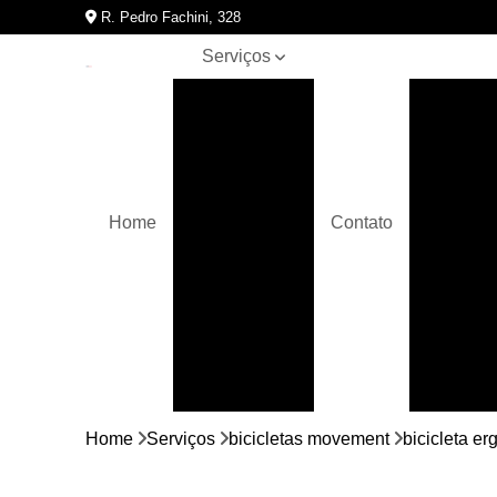
R. Pedro Fachini, 328
Serviços
Assistências
Assis
técnicas de
A
equipamentos
para
academia
Bicicletas
Home
Contato
movement
Assistên
Crossover
Elípticos
movement
Equipamentos
para
academia
Bici
Home
Serviços
bicicletas movement
bicicleta e
Esteiras
movement
Bicic