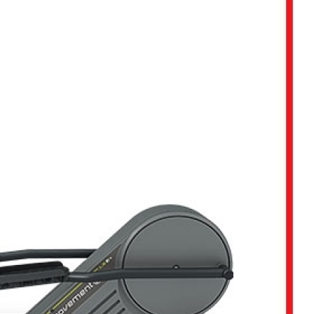
ção de Equipamentos para Academia Musculação
Contrato
Empresa de Manutenção Equipamentos Academia
Manutenção Aparelhos de Academia
Manutençã
Manutenção de Equipamentos Academia
Manutençã
Manutenção em Equipamentos de Academia
Manu
Manutenção Equipamentos de Academia
Serviço de Man
 Multi Estação W4
Multi Estação Academia
Multi Estaç
 Estação Funcional
Multi Estação Musculação
Multi Est
 Estação para Musculação
Multi Estação Performer
Multi
Venda de Equipamento para Academia
Venda d
enda de Equipamentos e Acessórios para Academia
Venda 
Venda de Equipamentos para Academia Grande
Venda de 
Venda de Equipamentos para Academia Profissional
Venda
enda Equipamentos para Academia de Condomínios
Venda