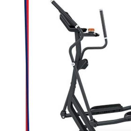
Loca
Completa
Multi
Multi
V
V