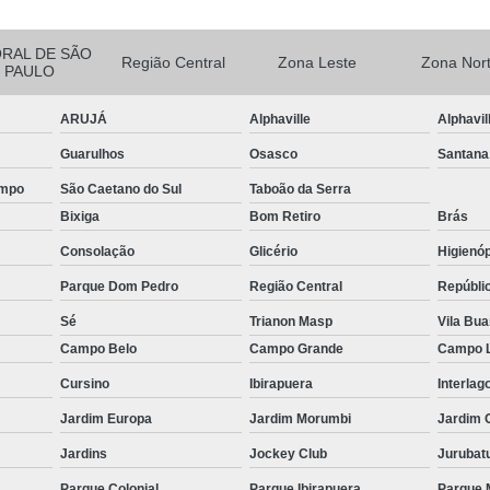
ORAL DE SÃO
Região Central
Zona Leste
Zona Nor
PAULO
ARUJÁ
Alphaville
Alphavil
Guarulhos
Osasco
Santana
ampo
São Caetano do Sul
Taboão da Serra
Bixiga
Bom Retiro
Brás
Consolação
Glicério
Higienóp
Parque Dom Pedro
Região Central
Repúbli
Sé
Trianon Masp
Vila Bu
Campo Belo
Campo Grande
Campo 
Cursino
Ibirapuera
Interlag
Jardim Europa
Jardim Morumbi
Jardim 
Jardins
Jockey Club
Jurubat
Parque Colonial
Parque Ibirapuera
Parque 