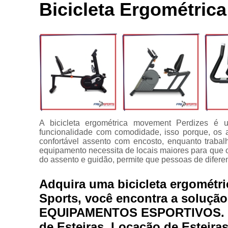
Locação de
Bicicleta Ergométric
Bici
aparelhos
Ace
Locação de
equipamentos
C
para
academia
C
Manutenção
para
equipamentos
Apare
de academia
Multi estação
A bicicleta ergométrica movement Perdizes é 
funcionalidade com comodidade, isso porque, os 
Venda de
confortável assento com encosto, enquanto trab
equipamentos
equipamento necessita de locais maiores para que o
para
do assento e guidão, permite que pessoas de diferen
academia
Adquira uma bicicleta ergométr
Sports, você encontra a solução
EQUIPAMENTOS ESPORTIVOS. O
de Esteiras, Locação de Esteir