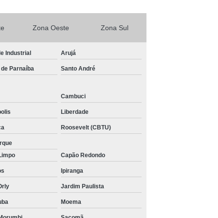
te
Zona Oeste
Zona Sul
le Industrial
Arujá
 de Parnaíba
Santo André
Cambuci
olis
Liberdade
ca
Roosevelt (CBTU)
arque
Limpo
Capão Redondo
os
Ipiranga
Orly
Jardim Paulista
uba
Moema
Morumbi
Sacomã