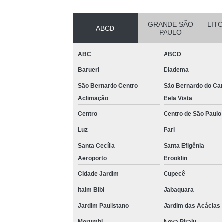
GRANDE SÃO
LIT
ABCD
PAULO
ABC
ABCD
Barueri
Diadema
São Bernardo Centro
São Bernardo do C
Aclimação
Bela Vista
Centro
Centro de São Paulo
Luz
Pari
Santa Cecília
Santa Efigênia
Aeroporto
Brooklin
Cidade Jardim
Cupecê
Itaim Bibi
Jabaquara
Jardim Paulistano
Jardim das Acácias
Morumbi
Nova Piraju