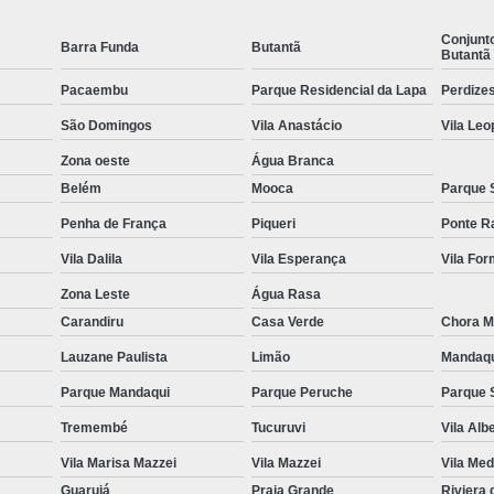
Equipamentos para Academia de Idosos
Venda Equipamento
Conjunt
Barra Funda
Butantã
Butantã
Pacaembu
Parque Residencial da Lapa
Perdize
São Domingos
Vila Anastácio
Vila Leo
Zona oeste
Água Branca
Belém
Mooca
Parque 
Penha de França
Piqueri
Ponte R
Vila Dalila
Vila Esperança
Vila Fo
Zona Leste
Água Rasa
Carandiru
Casa Verde
Chora M
Lauzane Paulista
Limão
Mandaq
Parque Mandaqui
Parque Peruche
Parque 
Tremembé
Tucuruvi
Vila Alb
Vila Marisa Mazzei
Vila Mazzei
Vila Med
Guarujá
Praia Grande
Riviera