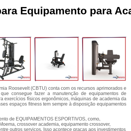
cleta Movement Lxu
Bicicleta Movement Perform
Bicicle
 para Equipamento para Ac
ssórios para Crossover Profissional
Aparelho Academia Cr
rossover Academia
Crossover Angulado
Crossover Máq
rossover para Musculação
Crossover Profissional para Ac
Crossover Treinamento Funcional
Equipamento Crossove
lho Elíptico de Academia
Aparelho Elíptico Gt e
Aparelho
Elíptico da Movement
Elíptico Movement
Elíptico M
Elíptico Movement Lx140
Elíptico Movement Perform
Equipamento para Academia
Equipamento pa
emia Roosevelt (CBTU) conta com os recursos aprimorados e
do que consegue fazer a manutenção de equipamentos de
Equipamento para Academia Profissional
Equipamen
ra exercícios físicos ergonômicos, máquinas de academia da
Equipamentos para Academia de Condomínio
Equipa
sses espaços fitness tem sempre à disposição equipamentos
Equipamentos para Academia em Clubes
Equipam
segmento de EQUIPAMENTOS ESPORTIVOS, como,
Equipamentos para Academia Musculação
Equipament
Moema, crossover academia, equipamento crossover,
tre outros serviços. Isso acontece graças aos investimentos