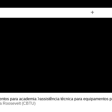
tência Técnica para Academia Equipamentos Profissionais
ssistência Técnica para Academia Multi Marcas
Assistênci
Assistência Técnica para Equipamento para
Assistência Técnica para Equipamento para
cia Técnica para Equipamentos de Personal Trainer
Assist
Assistência Técnica para Equipamentos e
Assistência Técnica para Equipamentos para
Assistência Técnica para Equipamentos 
Assistência Técnica para Equipamentos para Academia Muscu
cleta Ergométrica Movement Horizontal
Bicicleta Horizontal
mentos para academia
assistência técnica para equipamentos 
ia Roosevelt (CBTU)
leta Movement Airbike
Bicicleta Movement H3
Bicicleta 