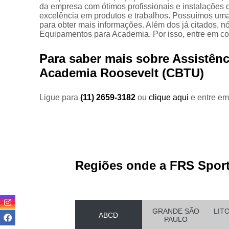
Equipam
da empresa com ótimos profissionais e instalações 
excelência em produtos e trabalhos. Possuímos uma 
para obter mais informações. Além dos já citados,
Equipamentos para Academia. Por isso, entre em co
Estei
Para saber mais sobre Assistên
Este
Academia Roosevelt (CBTU)
Locaç
Locação
Ligue para
(11) 2659-3182
ou
clique aqui
e entre em
Regiões onde a FRS Sport
Loc
GRANDE SÃO
LIT
Loca
ABCD
PAULO