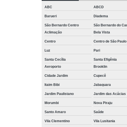
Loca
ABC
ABCD
Barueri
Diadema
São Bernardo Centro
São Bernardo do C
Aclimação
Bela Vista
Centro
Centro de São Paulo
Luz
Pari
Completa
Santa Cecília
Santa Efigênia
Aeroporto
Brooklin
Multi
Cidade Jardim
Cupecê
Multi
Itaim Bibi
Jabaquara
Jardim Paulistano
Jardim das Acácias
V
Morumbi
Nova Piraju
Santo Amaro
Saúde
Vila Clementino
Vila Lusitania
V