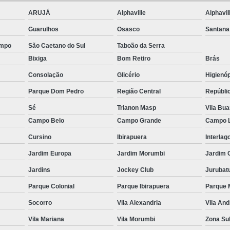
ção de Equipamentos para Academia Musculação
Contrato
ARUJÁ
Alphaville
Alphavil
Empresa de Manutenção Equipamentos Academia
Guarulhos
Osasco
Santana
Manutenção Aparelhos de Academia
Manutençã
ampo
São Caetano do Sul
Taboão da Serra
Manutenção de Equipamentos Academia
Manutençã
Bixiga
Bom Retiro
Brás
Manutenção em Equipamentos de Academia
Manu
Consolação
Glicério
Higienóp
Manutenção Equipamentos de Academia
Serviço de Man
Parque Dom Pedro
Região Central
Repúbli
 Multi Estação W4
Multi Estação Academia
Multi Estaç
Sé
Trianon Masp
Vila Bu
Campo Belo
Campo Grande
Campo 
 Estação Funcional
Multi Estação Musculação
Multi Est
Cursino
Ibirapuera
Interlag
 Estação para Musculação
Multi Estação Performer
Multi
Jardim Europa
Jardim Morumbi
Jardim 
Venda de Equipamento para Academia
Venda d
Jardins
Jockey Club
Jurubat
enda de Equipamentos e Acessórios para Academia
Venda 
Parque Colonial
Parque Ibirapuera
Parque 
Venda de Equipamentos para Academia Grande
Venda de 
Socorro
Vila Alexandria
Vila An
Venda de Equipamentos para Academia Profissional
Venda
Vila Mariana
Vila Morumbi
Zona Su
enda Equipamentos para Academia de Condomínios
Venda