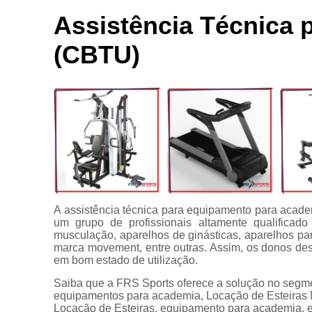
Locação de
Bici
aparelhos
Assistência Técnica
Ace
Locação de
(CBTU)
equipamentos
C
para
academia
C
Manutenção
para
equipamentos
Apare
de academia
Multi estação
Venda de
equipamentos
A assistência técnica para equipamento para acad
para
um grupo de profissionais altamente qualifica
academia
musculação, aparelhos de ginásticas, aparelhos pa
marca movement, entre outras. Assim, os donos de
em bom estado de utilização.
Saiba que a FRS Sports oferece a solução no 
equipamentos para academia, Locação de Esteiras 
Locação de Esteiras, equipamento para academia, en