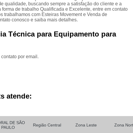
entos para Academia para Personal Trainer
Equipamentos 
de qualidade, buscando sempre a satisfação do cliente e a
forma de trabalho Qualificada e Excelente, entre em contato
Esteira Movement Academia
Esteira Movement com Incl
 nós trabalhamos com Esteiras Movement e Venda de
ntato conosco e saiba mais detalhes.
ra Movement Lx 160
Esteira Movement Lx 160g4
Esteira 
cia Técnica para Equipamento para
ira Movement R4 110v
Esteira Movement Rt 150
Esteira
ão de Aparelho Academia
Locação de Aparelho Elíptico
 de Aparelhos de Musculação
Locação de Aparelhos para 
 contato por email.
Locação de Bicicletas
Locação de Elíptico
Loc
Locação de Esteira para Academia
Locação de Este
Locação de Equipamento Academia Musculação
Locação 
Locação de Equipamento para Academia
Locação de E
s atende:
ação de Equipamento para Academia de Musculação
Locaç
Locação de Equipamentos Ergométricos
Locação de Equ
ORAL DE SÃO
ção de Equipamentos para Academia de Condomínio
Locaç
Região Central
Zona Leste
Zona Nor
PAULO