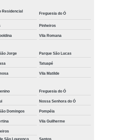
s para Academia de Studio de Personal Trainer
o Residencial
Freguesia do Ó
s
Pinheiros
poldina
Vila Romana
São Jorge
Parque São Lucas
asa
Tatuapé
rmosa
Vila Matilde
enino
Freguesia do Ó
ui
Nossa Senhora do Ó
São Domingos
Pompéia
ertina
Vila Guilherme
eiros
 de São Lourenço
Santos