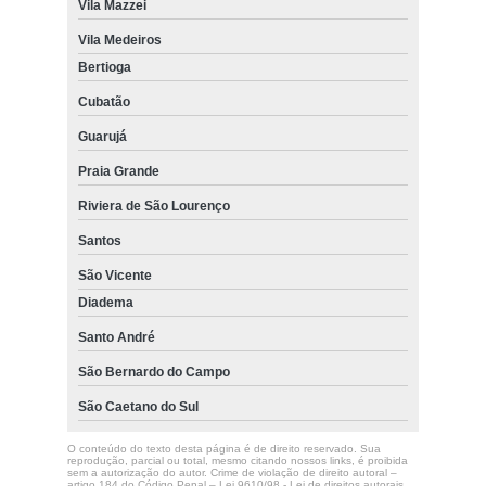
Vila Mazzei
Vila Medeiros
Bertioga
Cubatão
Guarujá
Praia Grande
Riviera de São Lourenço
Santos
São Vicente
Diadema
Santo André
São Bernardo do Campo
São Caetano do Sul
O conteúdo do texto desta página é de direito reservado. Sua
reprodução, parcial ou total, mesmo citando nossos links, é proibida
sem a autorização do autor. Crime de violação de direito autoral –
artigo 184 do Código Penal –
Lei 9610/98 - Lei de direitos autorais
.