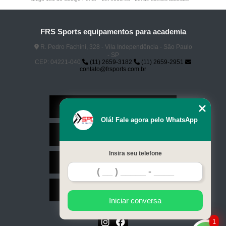
FRS Sports equipamentos para academia
R. Pedro Fachini, 328 - Vila Independência - São Paulo
- SP
CEP: 04221-040
(11) 2659-3182
(11) 2659-2951
contato@frsports.com.br
Home
Olá! Fale agora pelo WhatsApp
Serviços
Insira seu telefone
Contato
Mapa do site
Iniciar conversa
1