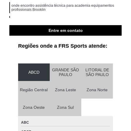
onde encontro assistência técnica para academia equipamentos
profissionais Brooklin
quanto custa assistência técnica para academia multi marcas
Ipiranga
Entre em contato
quanto custa assistência técnica para equipamentos para academia
de ginástica Jardim Europa
Regiões onde a FRS Sports atende:
GRANDE SÃO
LITORAL DE
ABCD
PAULO
SÃO PAULO
Região Central
Zona Leste
Zona Norte
Zona Oeste
Zona Sul
ABC