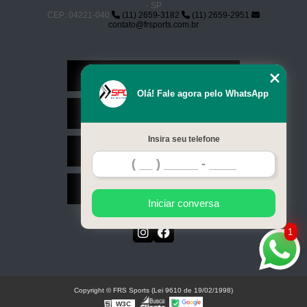
- SP
CEP: 04221-040
(11) 2659-3182
(11) 2659-2951
contato@frsports.com.br
Home
Olá! Fale agora pelo WhatsApp
Serviços
Insira seu telefone
Contato
Mapa do site
Iniciar conversa
1
Copyright © FRS Sports (Lei 9610 de 19/02/1998)
W3C