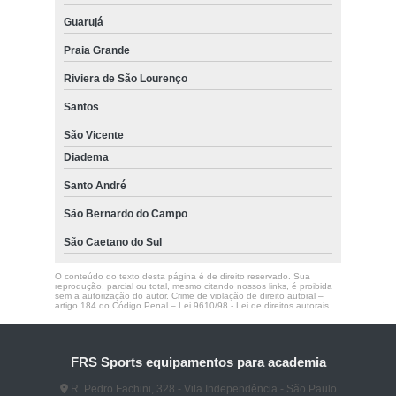
Guarujá
Praia Grande
Riviera de São Lourenço
Santos
São Vicente
Diadema
Santo André
São Bernardo do Campo
São Caetano do Sul
O conteúdo do texto desta página é de direito reservado. Sua
reprodução, parcial ou total, mesmo citando nossos links, é proibida
sem a autorização do autor. Crime de violação de direito autoral –
artigo 184 do Código Penal –
Lei 9610/98 - Lei de direitos autorais
.
FRS Sports equipamentos para academia
R. Pedro Fachini, 328 - Vila Independência - São Paulo