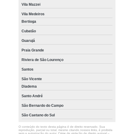
Vila Mazzei
Vila Medeiros
Bertioga
Cubatão
Guarujá
Praia Grande
Riviera de São Lourenço
Santos
São Vicente
Diadema
Santo André
São Bernardo do Campo
São Caetano do Sul
O conteúdo do texto desta página é de direito reservado. Sua
reprodução, parcial ou total, mesmo citando nossos links, é proibida
sem a autorização do autor. Crime de violação de direito autoral –