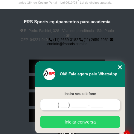
artigo 184 do Código Penal –
Lei 9610/98 - Lei de direitos autorais
.
FRS Sports equipamentos para academia
R. Pedro Fachini, 328 - Vila Independência - São Paulo
- SP
CEP: 04221-040
(11) 2659-3182
(11) 2659-2951
contato@frsports.com.br
Home
Olá! Fale agora pelo WhatsApp
Serviços
Insira seu telefone
Contato
Mapa do site
Iniciar conversa