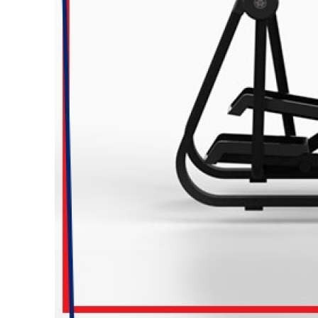
Loca
Completa
Multi
Multi
V
V