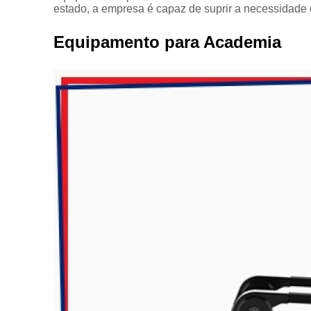
Equipam
estado, a empresa é capaz de suprir a necessidade 
Equipamento para Academia
Estei
Este
Locaç
Locação
Loc
Loca