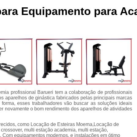
cleta Movement Lxu
Bicicleta Movement Perform
Bicicle
para Equipamento para Ac
ssórios para Crossover Profissional
Aparelho Academia Cr
rossover Academia
Crossover Angulado
Crossover Máq
rossover para Musculação
Crossover Profissional para Ac
Crossover Treinamento Funcional
Equipamento Crossove
lho Elíptico de Academia
Aparelho Elíptico Gt e
Aparelho
Elíptico da Movement
Elíptico Movement
Elíptico M
Elíptico Movement Lx140
Elíptico Movement Perform
Equipamento para Academia
Equipamento pa
mia profissional Barueri tem a colaboração de profissionais
s aparelhos de ginástica fabricados pelas principais marcas
Equipamento para Academia Profissional
Equipamen
 forma, esses trabalhadores vão buscar as soluções ideais
Equipamentos para Academia de Condomínio
Equipa
azer novamente o bom rendimento dos aparelhos de atividades
Equipamentos para Academia em Clubes
Equipam
ferecidos, como Locação de Esteiras Moema,Locação de
Equipamentos para Academia Musculação
Equipament
rossover, multi estação academia, multi estação,
. Com equipamentos modernos, e instalações em ótimo