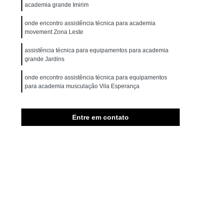
para Academia para Studio
Esteira Movement
academia grande Imirim
inação
Esteira Movement Inclinação
onde encontro assistência técnica para academia
movement Zona Leste
Movement Profissional
Esteira Movement R4
assistência técnica para equipamentos para academia
 Movement Rt 250
Esteira Movement Rt 350
grande Jardins
Locação de Aparelho Elíptico para Condomínio
onde encontro assistência técnica para equipamentos
Academia
Locação de Bicicleta para Academia
para academia musculação Vila Esperança
ação de Estação de Musculação
quanto custa assistência técnica para academia
equipamentos profissionais Guarulhos
Entre em contato
iras
Locação de Multi Estação
quanto custa assistência técnica para equipamento para
de Equipamento Academia para Eventos
academia profissional Piqueri
quipamento para Academia Completo
quanto custa assistência técnica para academia multi
ão de Equipamento para Academia Movement
marcas São Domingos
ipamentos para Academia Condomínio
ão de Equipamentos para Academia de Prédio