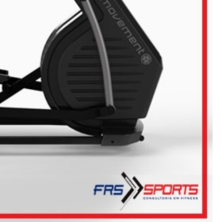
ção de Equipamentos para Academia Musculação
Contrato
Empresa de Manutenção Equipamentos Academia
Manutenção Aparelhos de Academia
Manutençã
Manutenção de Equipamentos Academia
Manutençã
Manutenção em Equipamentos de Academia
Manu
Manutenção Equipamentos de Academia
Serviço de Man
 Multi Estação W4
Multi Estação Academia
Multi Estaç
 Estação Funcional
Multi Estação Musculação
Multi Est
 Estação para Musculação
Multi Estação Performer
Multi
Venda de Equipamento para Academia
Venda d
enda de Equipamentos e Acessórios para Academia
Venda 
Venda de Equipamentos para Academia Grande
Venda de 
Venda de Equipamentos para Academia Profissional
Venda
enda Equipamentos para Academia de Condomínios
Venda