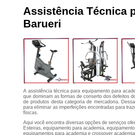
Locação de
Bici
aparelhos
Assistência Técnica 
Ace
Locação de
Barueri
equipamentos
C
para
academia
C
Manutenção
para
equipamentos
Apare
de academia
Multi estação
Venda de
equipamentos
A assistência técnica para equipamento para acade
para
que dominam as formas de conserto dos defeitos do
academia
de produtos desta categoria de mercadoria. Dessa
para eliminar as imperfeições encontradas para tr
físicas.
Aqui você encontra diversas opções de serviços o
Esteiras, equipamento para academia, equipamento c
equipamentos para academia e crossover academia