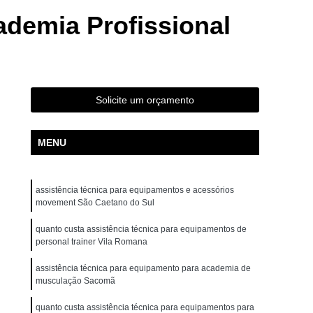
ta Movement Rt230
Bicicleta Movement Tour
ademia Profissional
ossover
Aparelho Crossover Musculação
uina Academia
Crossover Multifuncional
ademia
Crossover Smith para Academia
Solicite um orçamento
r
Aparelho de Ginástica Elíptico Gt e
 Elíptico Lx e
Aparelho Elíptico Profissional
MENU
ovement E2
Elíptico Movement Gte
Elíptico Profissional Movement
assistência técnica para equipamentos e acessórios
ra Academia de Musculação
movement São Caetano do Sul
tos e Acessórios para Academia
quanto custa assistência técnica para equipamentos de
personal trainer Vila Romana
mentos para Academia de Ginástica
assistência técnica para equipamento para academia de
entos para Academia Halteres
musculação Sacomã
os para Academia para Coordenador
quanto custa assistência técnica para equipamentos para