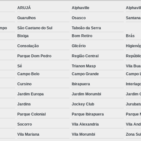
ção de Equipamentos para Academia Musculação
Contrato
ARUJÁ
Alphaville
Alphavil
Empresa de Manutenção Equipamentos Academia
Guarulhos
Osasco
Santana
Manutenção Aparelhos de Academia
Manutençã
ampo
São Caetano do Sul
Taboão da Serra
Manutenção de Equipamentos Academia
Manutençã
Bixiga
Bom Retiro
Brás
Manutenção em Equipamentos de Academia
Manu
Consolação
Glicério
Higienóp
Manutenção Equipamentos de Academia
Serviço de Man
Parque Dom Pedro
Região Central
Repúbli
 Multi Estação W4
Multi Estação Academia
Multi Estaç
Sé
Trianon Masp
Vila Bu
Campo Belo
Campo Grande
Campo 
 Estação Funcional
Multi Estação Musculação
Multi Est
Cursino
Ibirapuera
Interlag
 Estação para Musculação
Multi Estação Performer
Multi
Jardim Europa
Jardim Morumbi
Jardim 
Venda de Equipamento para Academia
Venda d
Jardins
Jockey Club
Jurubat
enda de Equipamentos e Acessórios para Academia
Venda 
Parque Colonial
Parque Ibirapuera
Parque 
Venda de Equipamentos para Academia Grande
Venda de 
Socorro
Vila Alexandria
Vila An
Venda de Equipamentos para Academia Profissional
Venda
Vila Mariana
Vila Morumbi
Zona Su
enda Equipamentos para Academia de Condomínios
Venda