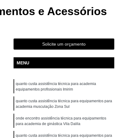
ta Movement Rt230
Bicicleta Movement Tour
mentos e Acessórios
ossover
Aparelho Crossover Musculação
uina Academia
Crossover Multifuncional
ademia
Crossover Smith para Academia
Solicite um orçamento
r
Aparelho de Ginástica Elíptico Gt e
 Elíptico Lx e
Aparelho Elíptico Profissional
MENU
ovement E2
Elíptico Movement Gte
Elíptico Profissional Movement
quanto custa assistência técnica para academia
ra Academia de Musculação
equipamentos profissionais Imirim
tos e Acessórios para Academia
quanto custa assistência técnica para equipamentos para
academia musculação Zona Sul
mentos para Academia de Ginástica
onde encontro assistência técnica para equipamentos
entos para Academia Halteres
para academia de ginástica Vila Dalila
os para Academia para Coordenador
quanto custa assistência técnica para equipamentos para