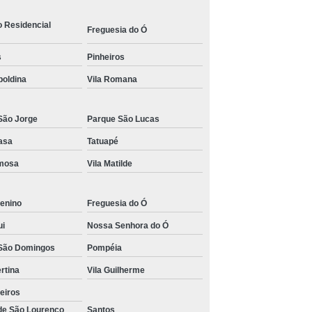
s para Academia de Studio de Personal Trainer
o Residencial
Freguesia do Ó
s
Pinheiros
poldina
Vila Romana
São Jorge
Parque São Lucas
asa
Tatuapé
rmosa
Vila Matilde
enino
Freguesia do Ó
ui
Nossa Senhora do Ó
São Domingos
Pompéia
ertina
Vila Guilherme
eiros
 de São Lourenço
Santos