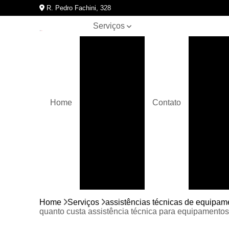
R. Pedro Fachini, 328
Serviços
Assistências
Assis
técnicas de
A
equipamentos
para
academia
Bicicletas
Home
Contato
movement
Assistên
Crossover
Elípticos
movement
Equipamentos
para
academia
Bici
Home
Serviços
assistências técnicas de equipa
Esteiras
quanto custa assistência técnica para equipamento
movement
Bicic