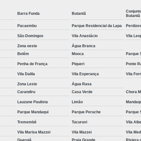
Equipamentos para Academia de Idosos
Venda Equipamento
Conjunt
Barra Funda
Butantã
Butantã
Pacaembu
Parque Residencial da Lapa
Perdize
São Domingos
Vila Anastácio
Vila Leo
Zona oeste
Água Branca
Belém
Mooca
Parque 
Penha de França
Piqueri
Ponte R
Vila Dalila
Vila Esperança
Vila Fo
Zona Leste
Água Rasa
Carandiru
Casa Verde
Chora M
Lauzane Paulista
Limão
Mandaq
Parque Mandaqui
Parque Peruche
Parque 
Tremembé
Tucuruvi
Vila Alb
Vila Marisa Mazzei
Vila Mazzei
Vila Med
Guarujá
Praia Grande
Riviera