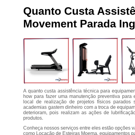
Locação de
Bici
aparelhos
Quanto Custa Assistê
Ace
Locação de
Movement Parada Ing
equipamentos
C
para
academia
C
Manutenção
para
equipamentos
Apare
de academia
Multi estação
Venda de
equipamentos
A quanto custa assistência técnica para equipame
para
how para fazer uma manutenção preventiva para e
academia
local de realização de projetos físicos parados
academias gastem dinheiro com a troca de equipa
deterioram, pois realizam as ações de lubrificaç
produtos.
Conheça nossos serviços entre eles estão opçõ
como Locação de Esteiras Moema, equipamentos par