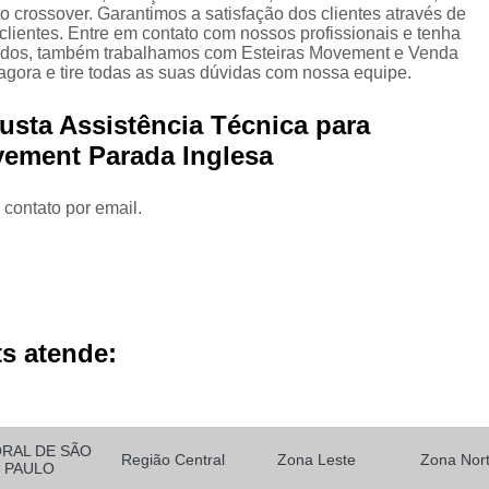
entos para Academia para Personal Trainer
Equipamentos 
 crossover. Garantimos a satisfação dos clientes através de
clientes. Entre em contato com nossos profissionais e tenha
Esteira Movement Academia
Esteira Movement com Incl
citados, também trabalhamos com Esteiras Movement e Venda
gora e tire todas as suas dúvidas com nossa equipe.
ra Movement Lx 160
Esteira Movement Lx 160g4
Esteira 
usta Assistência Técnica para
ira Movement R4 110v
Esteira Movement Rt 150
Esteira
ement Parada Inglesa
ão de Aparelho Academia
Locação de Aparelho Elíptico
 de Aparelhos de Musculação
Locação de Aparelhos para 
 contato por email.
Locação de Bicicletas
Locação de Elíptico
Loc
Locação de Esteira para Academia
Locação de Este
Locação de Equipamento Academia Musculação
Locação 
Locação de Equipamento para Academia
Locação de E
s atende:
ação de Equipamento para Academia de Musculação
Locaç
Locação de Equipamentos Ergométricos
Locação de Equ
ORAL DE SÃO
ção de Equipamentos para Academia de Condomínio
Locaç
Região Central
Zona Leste
Zona Nor
PAULO