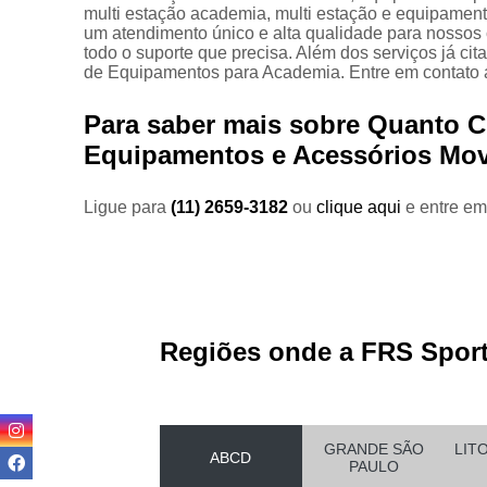
Equipam
multi estação academia, multi estação e equipamento
um atendimento único e alta qualidade para nossos 
todo o suporte que precisa. Além dos serviços já 
de Equipamentos para Academia. Entre em contato a
Estei
Para saber mais sobre Quanto C
Este
Equipamentos e Acessórios Mov
Locaç
Locação
Ligue para
(11) 2659-3182
ou
clique aqui
e entre em
Regiões onde a FRS Sport
Loc
GRANDE SÃO
LIT
Loca
ABCD
PAULO