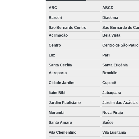
Loca
ABC
ABCD
Barueri
Diadema
São Bernardo Centro
São Bernardo do C
Aclimação
Bela Vista
Centro
Centro de São Paulo
Luz
Pari
Completa
Santa Cecília
Santa Efigênia
Aeroporto
Brooklin
Multi
Cidade Jardim
Cupecê
Multi
Itaim Bibi
Jabaquara
Jardim Paulistano
Jardim das Acácias
V
Morumbi
Nova Piraju
Santo Amaro
Saúde
Vila Clementino
Vila Lusitania
V