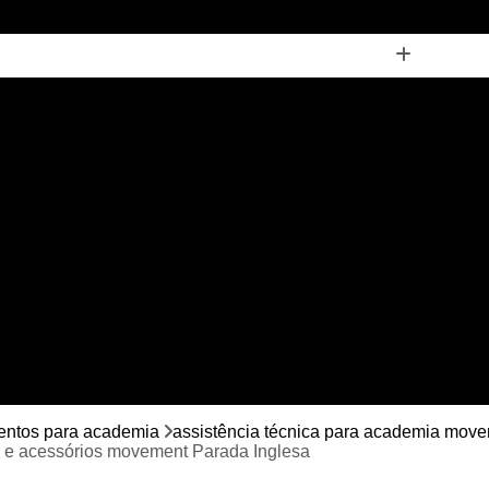
tência Técnica para Academia Equipamentos Profissionais
ssistência Técnica para Academia Multi Marcas
Assistênci
Assistência Técnica para Equipamento para
Assistência Técnica para Equipamento para
cia Técnica para Equipamentos de Personal Trainer
Assist
Assistência Técnica para Equipamentos e
Assistência Técnica para Equipamentos para
Assistência Técnica para Equipamentos 
Assistência Técnica para Equipamentos para Academia Muscu
cleta Ergométrica Movement Horizontal
Bicicleta Horizontal
mentos para academia
assistência técnica para academia mov
s e acessórios movement Parada Inglesa
leta Movement Airbike
Bicicleta Movement H3
Bicicleta 