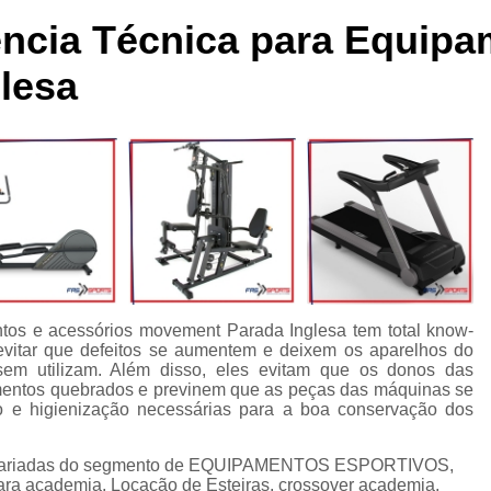
cleta Movement Lxu
Bicicleta Movement Perform
Bicicle
ncia Técnica para Equipa
ssórios para Crossover Profissional
Aparelho Academia Cr
lesa
rossover Academia
Crossover Angulado
Crossover Máq
rossover para Musculação
Crossover Profissional para Ac
Crossover Treinamento Funcional
Equipamento Crossove
lho Elíptico de Academia
Aparelho Elíptico Gt e
Aparelho
Elíptico da Movement
Elíptico Movement
Elíptico M
Elíptico Movement Lx140
Elíptico Movement Perform
Equipamento para Academia
Equipamento pa
ntos e acessórios movement Parada Inglesa tem total know-
vitar que defeitos se aumentem e deixem os aparelhos do
Equipamento para Academia Profissional
Equipamen
 sem utilizam. Além disso, eles evitam que os donos das
Equipamentos para Academia de Condomínio
Equipa
mentos quebrados e previnem que as peças das máquinas se
ão e higienização necessárias para a boa conservação dos
Equipamentos para Academia em Clubes
Equipam
Equipamentos para Academia Musculação
Equipament
es variadas do segmento de EQUIPAMENTOS ESPORTIVOS,
a academia, Locação de Esteiras, crossover academia,