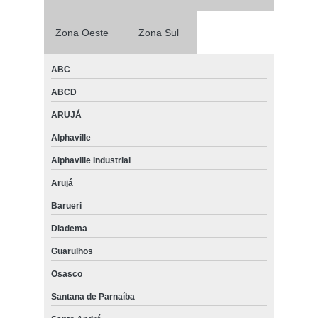
Zona Oeste
Zona Sul
ABC
ABCD
ARUJÁ
Alphaville
Alphaville Industrial
Arujá
Barueri
Diadema
Guarulhos
Osasco
Santana de Parnaíba