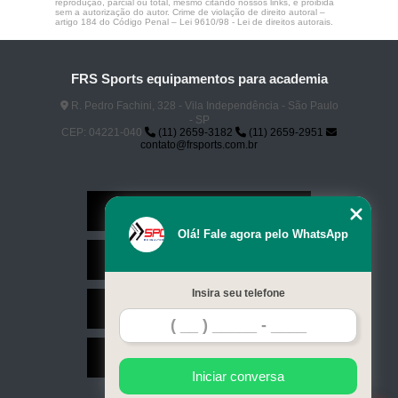
reprodução, parcial ou total, mesmo citando nossos links, é proibida
sem a autorização do autor. Crime de violação de direito autoral –
artigo 184 do Código Penal –
Lei 9610/98 - Lei de direitos autorais
.
FRS Sports equipamentos para academia
R. Pedro Fachini, 328 - Vila Independência - São Paulo
- SP
CEP: 04221-040
(11) 2659-3182
(11) 2659-2951
contato@frsports.com.br
Home
Olá! Fale agora pelo WhatsApp
Serviços
Insira seu telefone
Contato
Mapa do site
Iniciar conversa